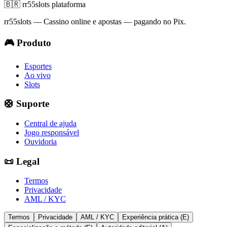
🇧🇷 rr55slots plataforma
rr55slots — Cassino online e apostas — pagando no Pix.
🎮
Produto
Esportes
Ao vivo
Slots
🛟
Suporte
Central de ajuda
Jogo responsável
Ouvidoria
📜
Legal
Termos
Privacidade
AML / KYC
Termos
Privacidade
AML / KYC
Experiência prática (E)