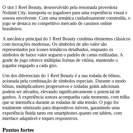
O slot 1 Reel Beauty, desenvolvido pela renomada provedora
Nolimit City, transporta os jogadores para uma experiência visual e
sonora envolvente. Com uma temática cuidadosamente construída, o
jogo se destaca no competitivo mercado de cassinos online
brasileiros.
A mecânica principal do 1 Reel Beauty combina elementos clássicos
com inovações modernas. Os símbolos de alto valor são
representados por ícones temáticos detalhados, enquanto os
símbolos de baixo valor seguem o padrão de cartas estilizadas. A
grade de jogo oferece múltiplas formas de vitória, mantendo o
jogador engajado a cada giro.
Um dos diferenciais do 1 Reel Beauty é a sua rodada de bônus,
acionada pela combinação de símbolos especiais. Durante o modo
bônus, multiplicadores progressivos e rodadas grátis adicionais
podem ser ativados, elevando significativamente o potencial de
ganhos. A experiência sonora acompanha cada momento, com trilha
que se intensifica durante as rodadas de alta tensão. O jogo foi
totalmente otimizado para dispositivos móveis, garantindo uma
experiência fluida tanto em smartphones quanto em tablets, com
interface adaptável e toques responsivos.
Pontos fortes