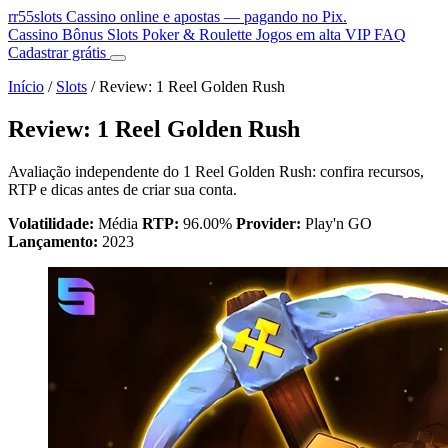
rr55slots
Cassino online e apostas — pagando no Pix.
Cassino
Bônus
Slots
Poker & Roulette
Jogos em alta
VIP
FAQ
Cadastrar grátis
Início
/
Slots
/
Review: 1 Reel Golden Rush
Review: 1 Reel Golden Rush
Avaliação independente do 1 Reel Golden Rush: confira recursos,
RTP e dicas antes de criar sua conta.
Volatilidade:
Média
RTP:
96.00%
Provider:
Play'n GO
Lançamento:
2023