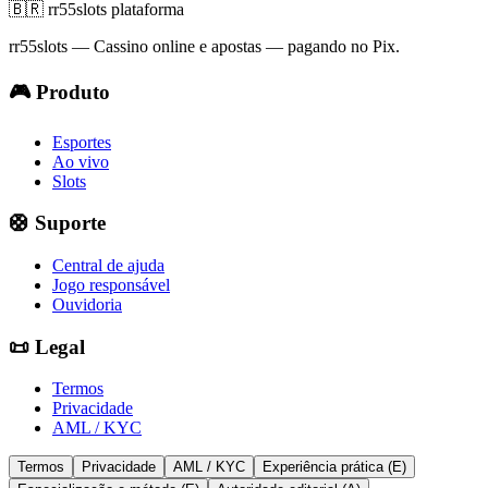
🇧🇷 rr55slots plataforma
rr55slots — Cassino online e apostas — pagando no Pix.
🎮
Produto
Esportes
Ao vivo
Slots
🛟
Suporte
Central de ajuda
Jogo responsável
Ouvidoria
📜
Legal
Termos
Privacidade
AML / KYC
Termos
Privacidade
AML / KYC
Experiência prática (E)