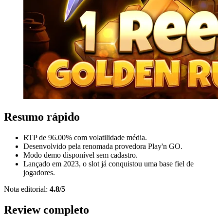
Resumo rápido
RTP de 96.00% com volatilidade média.
Desenvolvido pela renomada provedora Play'n GO.
Modo demo disponível sem cadastro.
Lançado em 2023, o slot já conquistou uma base fiel de
jogadores.
Nota editorial:
4.8/5
Review completo