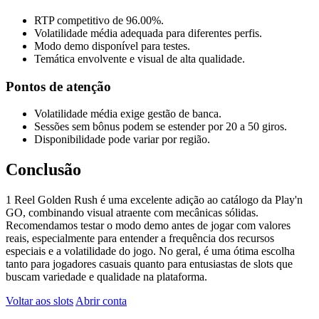
RTP competitivo de 96.00%.
Volatilidade média adequada para diferentes perfis.
Modo demo disponível para testes.
Temática envolvente e visual de alta qualidade.
Pontos de atenção
Volatilidade média exige gestão de banca.
Sessões sem bônus podem se estender por 20 a 50 giros.
Disponibilidade pode variar por região.
Conclusão
1 Reel Golden Rush é uma excelente adição ao catálogo da Play'n
GO, combinando visual atraente com mecânicas sólidas.
Recomendamos testar o modo demo antes de jogar com valores
reais, especialmente para entender a frequência dos recursos
especiais e a volatilidade do jogo. No geral, é uma ótima escolha
tanto para jogadores casuais quanto para entusiastas de slots que
buscam variedade e qualidade na plataforma.
Voltar aos slots
Abrir conta