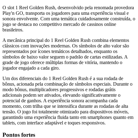
O slot 1 Reel Golden Rush, desenvolvido pela renomada provedora
Play'n GO, transporta os jogadores para uma experiência visual e
sonora envolvente. Com uma temática cuidadosamente construída, o
jogo se destaca no competitivo mercado de cassinos online
brasileiros.
A mecânica principal do 1 Reel Golden Rush combina elementos
clássicos com inovações modernas. Os símbolos de alto valor são
representados por ícones temáticos detalhados, enquanto os
símbolos de baixo valor seguem o padrão de cartas estilizadas. A
grade de jogo oferece múltiplas formas de vitória, mantendo o
jogador engajado a cada giro.
Um dos diferenciais do 1 Reel Golden Rush é a sua rodada de
bônus, acionada pela combinação de símbolos especiais. Durante o
modo bônus, multiplicadores progressivos e rodadas grátis
adicionais podem ser ativados, elevando significativamente o
potencial de ganhos. A experiência sonora acompanha cada
momento, com trilha que se intensifica durante as rodadas de alta
tensão. O jogo foi totalmente otimizado para dispositivos móveis,
garantindo uma experiência fluida tanto em smartphones quanto em
tablets, com interface adaptável e toques responsivos.
Pontos fortes