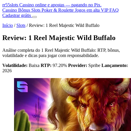
rr55slots
Cassino online e apostas — pagando no Pix.
Cassino
Bônus
Slots
Poker & Roulette
Jogos em alta
VIP
FAQ
Cadastrar grátis
Início
/
Slots
/
Review: 1 Reel Majestic Wild Buffalo
Review: 1 Reel Majestic Wild Buffalo
Análise completa do 1 Reel Majestic Wild Buffalo: RTP, bônus,
volatilidade e dicas para jogar com responsabilidade.
Volatilidade:
Baixa
RTP:
97.20%
Provider:
Spribe
Lançamento:
2026