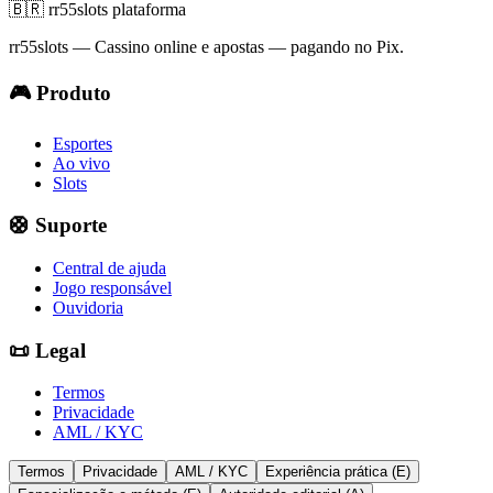
🇧🇷 rr55slots plataforma
rr55slots — Cassino online e apostas — pagando no Pix.
🎮
Produto
Esportes
Ao vivo
Slots
🛟
Suporte
Central de ajuda
Jogo responsável
Ouvidoria
📜
Legal
Termos
Privacidade
AML / KYC
Termos
Privacidade
AML / KYC
Experiência prática (E)