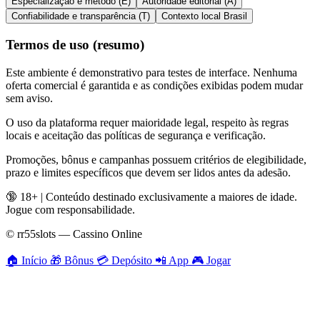
Especialização e método (E)
Autoridade editorial (A)
Confiabilidade e transparência (T)
Contexto local Brasil
Termos de uso (resumo)
Este ambiente é demonstrativo para testes de interface. Nenhuma
oferta comercial é garantida e as condições exibidas podem mudar
sem aviso.
O uso da plataforma requer maioridade legal, respeito às regras
locais e aceitação das políticas de segurança e verificação.
Promoções, bônus e campanhas possuem critérios de elegibilidade,
prazo e limites específicos que devem ser lidos antes da adesão.
🔞 18+ | Conteúdo destinado exclusivamente a maiores de idade.
Jogue com responsabilidade.
© rr55slots — Cassino Online
🏠
Início
🎁
Bônus
💳
Depósito
📲
App
🎮
Jogar