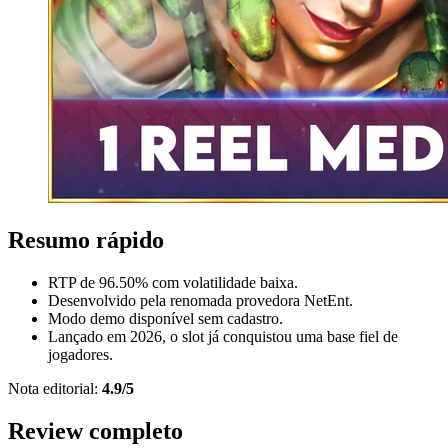
Resumo rápido
RTP de 96.50% com volatilidade baixa.
Desenvolvido pela renomada provedora NetEnt.
Modo demo disponível sem cadastro.
Lançado em 2026, o slot já conquistou uma base fiel de
jogadores.
Nota editorial:
4.9/5
Review completo