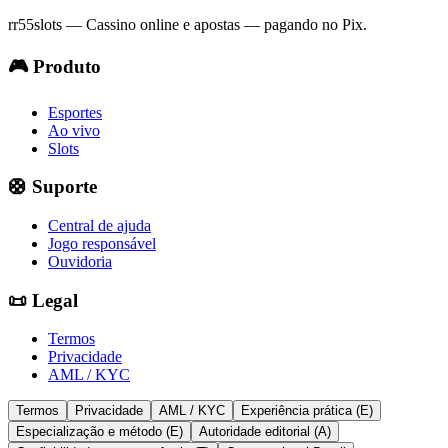
rr55slots — Cassino online e apostas — pagando no Pix.
🎮
Produto
Esportes
Ao vivo
Slots
🛟
Suporte
Central de ajuda
Jogo responsável
Ouvidoria
📜
Legal
Termos
Privacidade
AML / KYC
Termos
Privacidade
AML / KYC
Experiência prática (E)
Especialização e método (E)
Autoridade editorial (A)