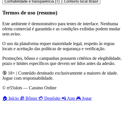
Confiabilidade e transparência (T)
Contexto local Brasil
Termos de uso (resumo)
Este ambiente é demonstrativo para testes de interface. Nenhuma
oferta comercial é garantida e as condições exibidas podem mudar
sem aviso.
O uso da plataforma requer maioridade legal, respeito às regras
locais e aceitação das políticas de segurança e verificação.
Promoções, bônus e campanhas possuem critérios de elegibilidade,
prazo e limites específicos que devem ser lidos antes da adesão.
🔞 18+ | Conteúdo destinado exclusivamente a maiores de idade.
Jogue com responsabilidade.
© rr55slots — Cassino Online
🏠
Início
🎁
Bônus
💳
Depósito
📲
App
🎮
Jogar