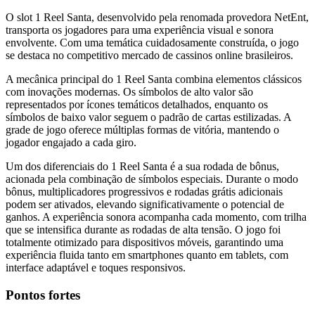
O slot 1 Reel Santa, desenvolvido pela renomada provedora NetEnt,
transporta os jogadores para uma experiência visual e sonora
envolvente. Com uma temática cuidadosamente construída, o jogo
se destaca no competitivo mercado de cassinos online brasileiros.
A mecânica principal do 1 Reel Santa combina elementos clássicos
com inovações modernas. Os símbolos de alto valor são
representados por ícones temáticos detalhados, enquanto os
símbolos de baixo valor seguem o padrão de cartas estilizadas. A
grade de jogo oferece múltiplas formas de vitória, mantendo o
jogador engajado a cada giro.
Um dos diferenciais do 1 Reel Santa é a sua rodada de bônus,
acionada pela combinação de símbolos especiais. Durante o modo
bônus, multiplicadores progressivos e rodadas grátis adicionais
podem ser ativados, elevando significativamente o potencial de
ganhos. A experiência sonora acompanha cada momento, com trilha
que se intensifica durante as rodadas de alta tensão. O jogo foi
totalmente otimizado para dispositivos móveis, garantindo uma
experiência fluida tanto em smartphones quanto em tablets, com
interface adaptável e toques responsivos.
Pontos fortes