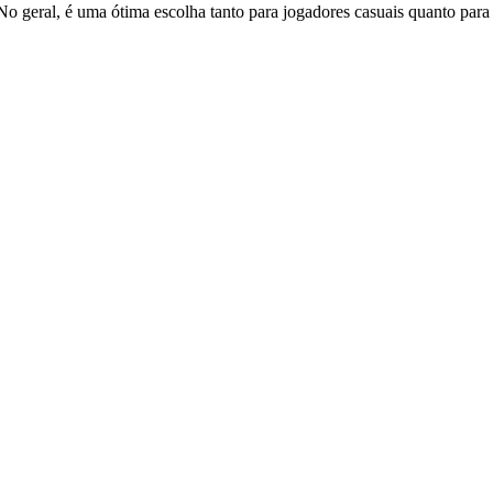
. No geral, é uma ótima escolha tanto para jogadores casuais quanto para