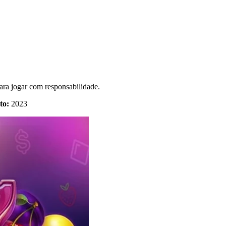
ara jogar com responsabilidade.
to:
2023