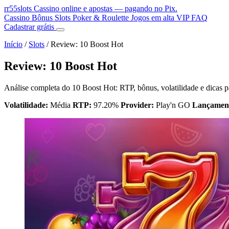
rr55slots
Cassino online e apostas — pagando no Pix.
Cassino
Bônus
Slots
Poker & Roulette
Jogos em alta
VIP
FAQ
Cadastrar grátis
Início
/
Slots
/
Review: 10 Boost Hot
Review: 10 Boost Hot
Análise completa do 10 Boost Hot: RTP, bônus, volatilidade e dicas p
Volatilidade:
Média
RTP:
97.20%
Provider:
Play'n GO
Lançamen