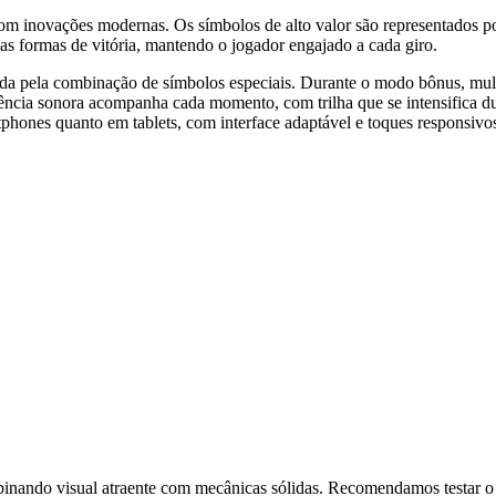
m inovações modernas. Os símbolos de alto valor são representados po
las formas de vitória, mantendo o jogador engajado a cada giro.
da pela combinação de símbolos especiais. Durante o modo bônus, multi
ência sonora acompanha cada momento, com trilha que se intensifica dur
tphones quanto em tablets, com interface adaptável e toques responsivo
inando visual atraente com mecânicas sólidas. Recomendamos testar o 