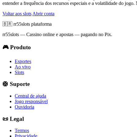
entender a frequência dos recursos especiais e a volatilidade do jogo
Voltar aos slots
Abrir conta
🇧🇷 rr55slots plataforma
rr55slots — Cassino online e apostas — pagando no Pix.
🎮
Produto
Esportes
Ao vivo
Slots
🛟
Suporte
Central de ajuda
Jogo responsável
Ouvidoria
📜
Legal
Termos
Privacidade