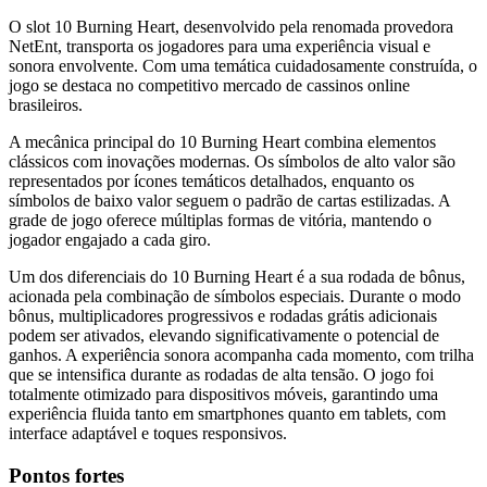
O slot 10 Burning Heart, desenvolvido pela renomada provedora
NetEnt, transporta os jogadores para uma experiência visual e
sonora envolvente. Com uma temática cuidadosamente construída, o
jogo se destaca no competitivo mercado de cassinos online
brasileiros.
A mecânica principal do 10 Burning Heart combina elementos
clássicos com inovações modernas. Os símbolos de alto valor são
representados por ícones temáticos detalhados, enquanto os
símbolos de baixo valor seguem o padrão de cartas estilizadas. A
grade de jogo oferece múltiplas formas de vitória, mantendo o
jogador engajado a cada giro.
Um dos diferenciais do 10 Burning Heart é a sua rodada de bônus,
acionada pela combinação de símbolos especiais. Durante o modo
bônus, multiplicadores progressivos e rodadas grátis adicionais
podem ser ativados, elevando significativamente o potencial de
ganhos. A experiência sonora acompanha cada momento, com trilha
que se intensifica durante as rodadas de alta tensão. O jogo foi
totalmente otimizado para dispositivos móveis, garantindo uma
experiência fluida tanto em smartphones quanto em tablets, com
interface adaptável e toques responsivos.
Pontos fortes