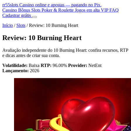
rr55slots
Cassino online e apostas — pagando no Pix.
Cassino
Bônus
Slots
Poker & Roulette
Jogos em alta
VIP
FAQ
Cadastrar grátis
Início
/
Slots
/
Review: 10 Burning Heart
Review: 10 Burning Heart
Avaliação independente do 10 Burning Heart: confira recursos, RTP
e dicas antes de criar sua conta.
Volatilidade:
Baixa
RTP:
96.00%
Provider:
NetEnt
Lançamento:
2026