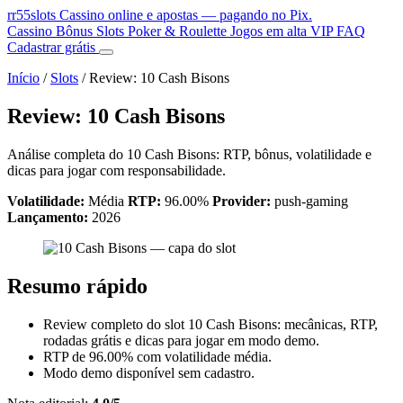
rr55slots
Cassino online e apostas — pagando no Pix.
Cassino
Bônus
Slots
Poker & Roulette
Jogos em alta
VIP
FAQ
Cadastrar grátis
Início
/
Slots
/
Review: 10 Cash Bisons
Review: 10 Cash Bisons
Análise completa do 10 Cash Bisons: RTP, bônus, volatilidade e
dicas para jogar com responsabilidade.
Volatilidade:
Média
RTP:
96.00%
Provider:
push-gaming
Lançamento:
2026
Resumo rápido
Review completo do slot 10 Cash Bisons: mecânicas, RTP,
rodadas grátis e dicas para jogar em modo demo.
RTP de 96.00% com volatilidade média.
Modo demo disponível sem cadastro.