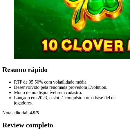
Resumo rápido
RTP de 95.50% com volatilidade média.
Desenvolvido pela renomada provedora Evolution.
Modo demo disponível sem cadastro.
Lançado em 2023, o slot já conquistou uma base fiel de
jogadores.
Nota editorial:
4.9/5
Review completo