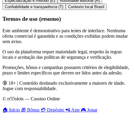
Especialização e método (E)
Autoridade editorial (A)
Confiabilidade e transparência (T)
Contexto local Brasil
Termos de uso (resumo)
Este ambiente é demonstrativo para testes de interface. Nenhuma
oferta comercial é garantida e as condições exibidas podem mudar
sem aviso.
O uso da plataforma requer maioridade legal, respeito às regras
locais e aceitação das políticas de segurança e verificação.
Promoções, bônus e campanhas possuem critérios de elegibilidade,
prazo e limites específicos que devem ser lidos antes da adesão.
🔞 18+ | Conteúdo destinado exclusivamente a maiores de idade.
Jogue com responsabilidade.
© rr55slots — Cassino Online
🏠
Início
🎁
Bônus
💳
Depósito
📲
App
🎮
Jogar