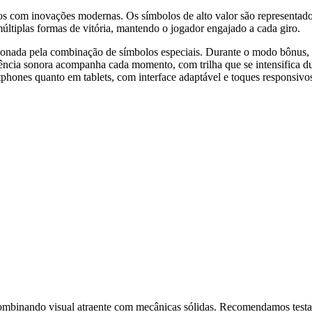
s com inovações modernas. Os símbolos de alto valor são representado
múltiplas formas de vitória, mantendo o jogador engajado a cada giro.
ionada pela combinação de símbolos especiais. Durante o modo bônus, m
ência sonora acompanha cada momento, com trilha que se intensifica dur
tphones quanto em tablets, com interface adaptável e toques responsivo
combinando visual atraente com mecânicas sólidas. Recomendamos testar