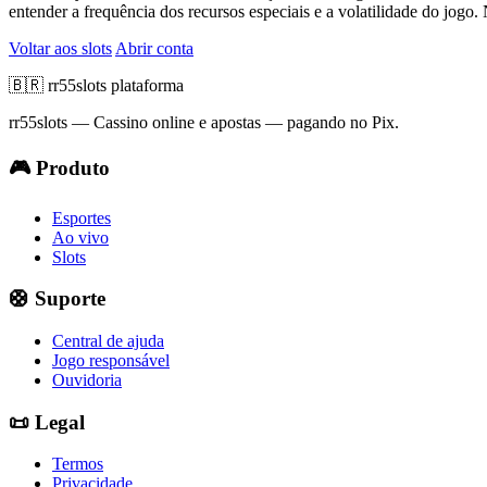
entender a frequência dos recursos especiais e a volatilidade do jogo
Voltar aos slots
Abrir conta
🇧🇷 rr55slots plataforma
rr55slots — Cassino online e apostas — pagando no Pix.
🎮
Produto
Esportes
Ao vivo
Slots
🛟
Suporte
Central de ajuda
Jogo responsável
Ouvidoria
📜
Legal
Termos
Privacidade