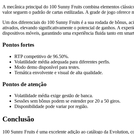
A mecânica principal do 100 Sunny Fruits combina elementos clássico
valor seguem o padrão de cartas estilizadas. A grade de jogo oferece 
Um dos diferenciais do 100 Sunny Fruits é a sua rodada de bônus, ac
ativados, elevando significativamente o potencial de ganhos. A experi
dispositivos móveis, garantindo uma experiência fluida tanto em smar
Pontos fortes
RTP competitivo de 96.50%.
Volatilidade média adequada para diferentes perfis.
Modo demo disponível para testes.
Temática envolvente e visual de alta qualidade.
Pontos de atenção
Volatilidade média exige gestão de banca.
Sessões sem bônus podem se estender por 20 a 50 giros.
Disponibilidade pode variar por região.
Conclusão
100 Sunny Fruits é uma excelente adição ao catálogo da Evolution, 