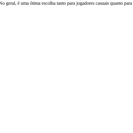
. No geral, é uma ótima escolha tanto para jogadores casuais quanto para