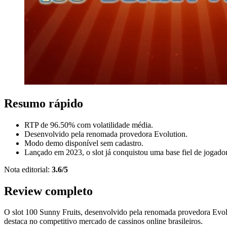
Resumo rápido
RTP de 96.50% com volatilidade média.
Desenvolvido pela renomada provedora Evolution.
Modo demo disponível sem cadastro.
Lançado em 2023, o slot já conquistou uma base fiel de jogador
Nota editorial:
3.6/5
Review completo
O slot 100 Sunny Fruits, desenvolvido pela renomada provedora Evolu
destaca no competitivo mercado de cassinos online brasileiros.