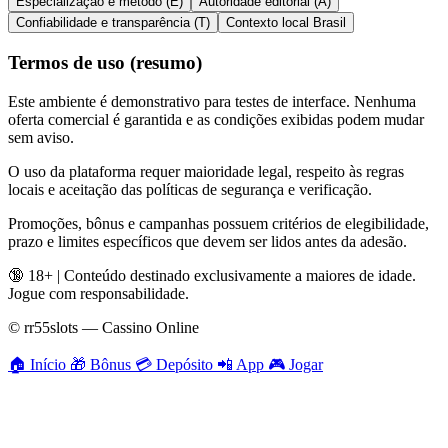
Especialização e método (E)
Autoridade editorial (A)
Confiabilidade e transparência (T)
Contexto local Brasil
Termos de uso (resumo)
Este ambiente é demonstrativo para testes de interface. Nenhuma
oferta comercial é garantida e as condições exibidas podem mudar
sem aviso.
O uso da plataforma requer maioridade legal, respeito às regras
locais e aceitação das políticas de segurança e verificação.
Promoções, bônus e campanhas possuem critérios de elegibilidade,
prazo e limites específicos que devem ser lidos antes da adesão.
🔞 18+ | Conteúdo destinado exclusivamente a maiores de idade.
Jogue com responsabilidade.
© rr55slots — Cassino Online
🏠
Início
🎁
Bônus
💳
Depósito
📲
App
🎮
Jogar