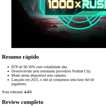
Resumo rápido
RTP de 96.50% com volatilidade alta.
Desenvolvido pela renomada provedora Nolimit City.
Modo demo disponível sem cadastro.
Lançado em 2025, o slot já conquistou uma base fiel de
jogadores.
Nota editorial:
4.4/5
Review completo