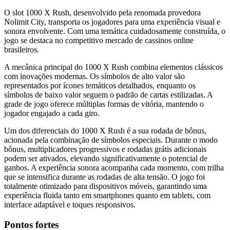
O slot 1000 X Rush, desenvolvido pela renomada provedora
Nolimit City, transporta os jogadores para uma experiência visual e
sonora envolvente. Com uma temática cuidadosamente construída, o
jogo se destaca no competitivo mercado de cassinos online
brasileiros.
A mecânica principal do 1000 X Rush combina elementos clássicos
com inovações modernas. Os símbolos de alto valor são
representados por ícones temáticos detalhados, enquanto os
símbolos de baixo valor seguem o padrão de cartas estilizadas. A
grade de jogo oferece múltiplas formas de vitória, mantendo o
jogador engajado a cada giro.
Um dos diferenciais do 1000 X Rush é a sua rodada de bônus,
acionada pela combinação de símbolos especiais. Durante o modo
bônus, multiplicadores progressivos e rodadas grátis adicionais
podem ser ativados, elevando significativamente o potencial de
ganhos. A experiência sonora acompanha cada momento, com trilha
que se intensifica durante as rodadas de alta tensão. O jogo foi
totalmente otimizado para dispositivos móveis, garantindo uma
experiência fluida tanto em smartphones quanto em tablets, com
interface adaptável e toques responsivos.
Pontos fortes