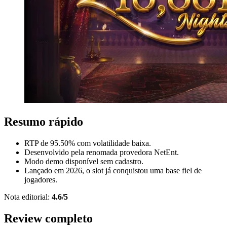
Resumo rápido
RTP de 95.50% com volatilidade baixa.
Desenvolvido pela renomada provedora NetEnt.
Modo demo disponível sem cadastro.
Lançado em 2026, o slot já conquistou uma base fiel de
jogadores.
Nota editorial:
4.6/5
Review completo