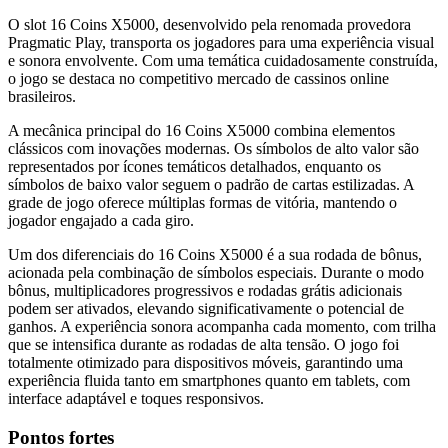
O slot 16 Coins X5000, desenvolvido pela renomada provedora
Pragmatic Play, transporta os jogadores para uma experiência visual
e sonora envolvente. Com uma temática cuidadosamente construída,
o jogo se destaca no competitivo mercado de cassinos online
brasileiros.
A mecânica principal do 16 Coins X5000 combina elementos
clássicos com inovações modernas. Os símbolos de alto valor são
representados por ícones temáticos detalhados, enquanto os
símbolos de baixo valor seguem o padrão de cartas estilizadas. A
grade de jogo oferece múltiplas formas de vitória, mantendo o
jogador engajado a cada giro.
Um dos diferenciais do 16 Coins X5000 é a sua rodada de bônus,
acionada pela combinação de símbolos especiais. Durante o modo
bônus, multiplicadores progressivos e rodadas grátis adicionais
podem ser ativados, elevando significativamente o potencial de
ganhos. A experiência sonora acompanha cada momento, com trilha
que se intensifica durante as rodadas de alta tensão. O jogo foi
totalmente otimizado para dispositivos móveis, garantindo uma
experiência fluida tanto em smartphones quanto em tablets, com
interface adaptável e toques responsivos.
Pontos fortes