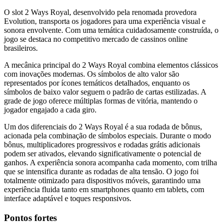
O slot 2 Ways Royal, desenvolvido pela renomada provedora
Evolution, transporta os jogadores para uma experiência visual e
sonora envolvente. Com uma temática cuidadosamente construída, o
jogo se destaca no competitivo mercado de cassinos online
brasileiros.
A mecânica principal do 2 Ways Royal combina elementos clássicos
com inovações modernas. Os símbolos de alto valor são
representados por ícones temáticos detalhados, enquanto os
símbolos de baixo valor seguem o padrão de cartas estilizadas. A
grade de jogo oferece múltiplas formas de vitória, mantendo o
jogador engajado a cada giro.
Um dos diferenciais do 2 Ways Royal é a sua rodada de bônus,
acionada pela combinação de símbolos especiais. Durante o modo
bônus, multiplicadores progressivos e rodadas grátis adicionais
podem ser ativados, elevando significativamente o potencial de
ganhos. A experiência sonora acompanha cada momento, com trilha
que se intensifica durante as rodadas de alta tensão. O jogo foi
totalmente otimizado para dispositivos móveis, garantindo uma
experiência fluida tanto em smartphones quanto em tablets, com
interface adaptável e toques responsivos.
Pontos fortes