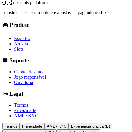
🇧🇷 rr55slots plataforma
rr55slots — Cassino online e apostas — pagando no Pix.
🎮
Produto
Esportes
Ao vivo
Slots
🛟
Suporte
Central de ajuda
Jogo responsável
Ouvidoria
📜
Legal
Termos
Privacidade
AML / KYC
Termos
Privacidade
AML / KYC
Experiência prática (E)