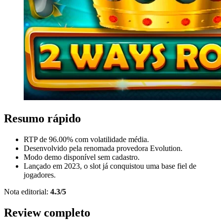
Resumo rápido
RTP de 96.00% com volatilidade média.
Desenvolvido pela renomada provedora Evolution.
Modo demo disponível sem cadastro.
Lançado em 2023, o slot já conquistou uma base fiel de
jogadores.
Nota editorial:
4.3/5
Review completo