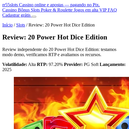
rr55slots
Cassino online e apostas — pagando no Pix.
Cassino
Bônus
Slots
Poker & Roulette
Jogos em alta
VIP
FAQ
Cadastrar grátis
Início
/
Slots
/
Review: 20 Power Hot Dice Edition
Review: 20 Power Hot Dice Edition
Review independente do 20 Power Hot Dice Edition: testamos
modo demo, verificamos RTP e avaliamos os recursos.
Volatilidade:
Alta
RTP:
97.20%
Provider:
PG Soft
Lançamento:
2025