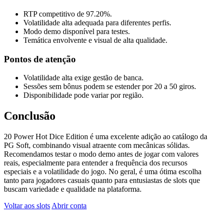
RTP competitivo de 97.20%.
Volatilidade alta adequada para diferentes perfis.
Modo demo disponível para testes.
Temática envolvente e visual de alta qualidade.
Pontos de atenção
Volatilidade alta exige gestão de banca.
Sessões sem bônus podem se estender por 20 a 50 giros.
Disponibilidade pode variar por região.
Conclusão
20 Power Hot Dice Edition é uma excelente adição ao catálogo da
PG Soft, combinando visual atraente com mecânicas sólidas.
Recomendamos testar o modo demo antes de jogar com valores
reais, especialmente para entender a frequência dos recursos
especiais e a volatilidade do jogo. No geral, é uma ótima escolha
tanto para jogadores casuais quanto para entusiastas de slots que
buscam variedade e qualidade na plataforma.
Voltar aos slots
Abrir conta