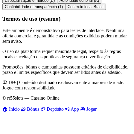
Especialização e método (E)
Autoridade editorial (A)
Confiabilidade e transparência (T)
Contexto local Brasil
Termos de uso (resumo)
Este ambiente é demonstrativo para testes de interface. Nenhuma
oferta comercial é garantida e as condições exibidas podem mudar
sem aviso.
O uso da plataforma requer maioridade legal, respeito às regras
locais e aceitação das políticas de segurança e verificação.
Promoções, bônus e campanhas possuem critérios de elegibilidade,
prazo e limites específicos que devem ser lidos antes da adesão.
🔞 18+ | Conteúdo destinado exclusivamente a maiores de idade.
Jogue com responsabilidade.
© rr55slots — Cassino Online
🏠
Início
🎁
Bônus
💳
Depósito
📲
App
🎮
Jogar