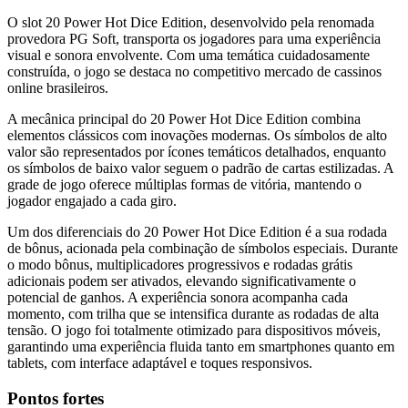
O slot 20 Power Hot Dice Edition, desenvolvido pela renomada
provedora PG Soft, transporta os jogadores para uma experiência
visual e sonora envolvente. Com uma temática cuidadosamente
construída, o jogo se destaca no competitivo mercado de cassinos
online brasileiros.
A mecânica principal do 20 Power Hot Dice Edition combina
elementos clássicos com inovações modernas. Os símbolos de alto
valor são representados por ícones temáticos detalhados, enquanto
os símbolos de baixo valor seguem o padrão de cartas estilizadas. A
grade de jogo oferece múltiplas formas de vitória, mantendo o
jogador engajado a cada giro.
Um dos diferenciais do 20 Power Hot Dice Edition é a sua rodada
de bônus, acionada pela combinação de símbolos especiais. Durante
o modo bônus, multiplicadores progressivos e rodadas grátis
adicionais podem ser ativados, elevando significativamente o
potencial de ganhos. A experiência sonora acompanha cada
momento, com trilha que se intensifica durante as rodadas de alta
tensão. O jogo foi totalmente otimizado para dispositivos móveis,
garantindo uma experiência fluida tanto em smartphones quanto em
tablets, com interface adaptável e toques responsivos.
Pontos fortes