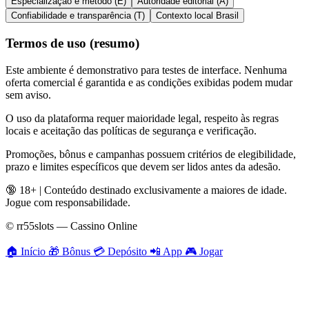
Especialização e método (E)
Autoridade editorial (A)
Confiabilidade e transparência (T)
Contexto local Brasil
Termos de uso (resumo)
Este ambiente é demonstrativo para testes de interface. Nenhuma
oferta comercial é garantida e as condições exibidas podem mudar
sem aviso.
O uso da plataforma requer maioridade legal, respeito às regras
locais e aceitação das políticas de segurança e verificação.
Promoções, bônus e campanhas possuem critérios de elegibilidade,
prazo e limites específicos que devem ser lidos antes da adesão.
🔞 18+ | Conteúdo destinado exclusivamente a maiores de idade.
Jogue com responsabilidade.
© rr55slots — Cassino Online
🏠
Início
🎁
Bônus
💳
Depósito
📲
App
🎮
Jogar