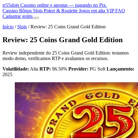
rr55slots
Cassino online e apostas — pagando no Pix.
Cassino
Bônus
Slots
Poker & Roulette
Jogos em alta
VIP
FAQ
Cadastrar grátis
Início
/
Slots
/
Review: 25 Coins Grand Gold Edition
Review: 25 Coins Grand Gold Edition
Review independente do 25 Coins Grand Gold Edition: testamos
modo demo, verificamos RTP e avaliamos os recursos.
Volatilidade:
Alta
RTP:
96.50%
Provider:
PG Soft
Lançamento:
2025