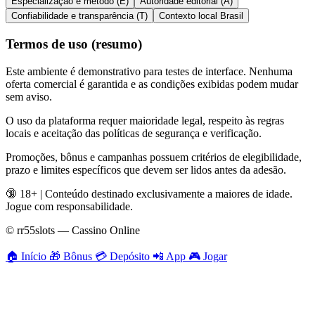
Especialização e método (E)
Autoridade editorial (A)
Confiabilidade e transparência (T)
Contexto local Brasil
Termos de uso (resumo)
Este ambiente é demonstrativo para testes de interface. Nenhuma
oferta comercial é garantida e as condições exibidas podem mudar
sem aviso.
O uso da plataforma requer maioridade legal, respeito às regras
locais e aceitação das políticas de segurança e verificação.
Promoções, bônus e campanhas possuem critérios de elegibilidade,
prazo e limites específicos que devem ser lidos antes da adesão.
🔞 18+ | Conteúdo destinado exclusivamente a maiores de idade.
Jogue com responsabilidade.
© rr55slots — Cassino Online
🏠
Início
🎁
Bônus
💳
Depósito
📲
App
🎮
Jogar