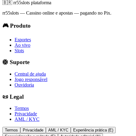
🇧🇷 rr55slots plataforma
rr55slots — Cassino online e apostas — pagando no Pix.
🎮
Produto
Esportes
Ao vivo
Slots
🛟
Suporte
Central de ajuda
Jogo responsável
Ouvidoria
📜
Legal
Termos
Privacidade
AML / KYC
Termos
Privacidade
AML / KYC
Experiência prática (E)