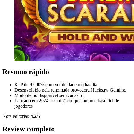
Resumo rápido
RTP de 97.00% com volatilidade média-alta.
Desenvolvido pela renomada provedora Hacksaw Gaming.
Modo demo disponível sem cadastro.
Lançado em 2024, o slot já conquistou uma base fiel de
jogadores.
Nota editorial:
4.2/5
Review completo