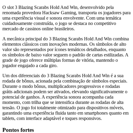
O slot 3 Blazing Scarabs Hold And Win, desenvolvido pela
renomada provedora Hacksaw Gaming, transporta os jogadores para
uma experiência visual e sonora envolvente. Com uma temática
cuidadosamente construída, o jogo se destaca no competitivo
mercado de cassinos online brasileiros.
A mecânica principal do 3 Blazing Scarabs Hold And Win combina
elementos clássicos com inovações modernas. Os símbolos de alto
valor são representados por ícones temáticos detalhados, enquanto
os símbolos de baixo valor seguem o padrão de cartas estilizadas. A
grade de jogo oferece múltiplas formas de vitória, mantendo o
jogador engajado a cada giro.
Um dos diferenciais do 3 Blazing Scarabs Hold And Win é a sua
rodada de bônus, acionada pela combinação de símbolos especiais.
Durante o modo bônus, multiplicadores progressivos e rodadas
grátis adicionais podem ser ativados, elevando significativamente o
potencial de ganhos. A experiência sonora acompanha cada
momento, com trilha que se intensifica durante as rodadas de alta
tensão. O jogo foi totalmente otimizado para dispositivos móveis,
garantindo uma experiência fluida tanto em smartphones quanto em
tablets, com interface adaptável e toques responsivos.
Pontos fortes