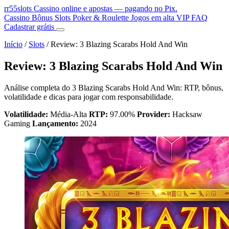
rr55slots
Cassino online e apostas — pagando no Pix.
Cassino
Bônus
Slots
Poker & Roulette
Jogos em alta
VIP
FAQ
Cadastrar grátis
Início
/
Slots
/
Review: 3 Blazing Scarabs Hold And Win
Review: 3 Blazing Scarabs Hold And Win
Análise completa do 3 Blazing Scarabs Hold And Win: RTP, bônus,
volatilidade e dicas para jogar com responsabilidade.
Volatilidade:
Média-Alta
RTP:
97.00%
Provider:
Hacksaw
Gaming
Lançamento:
2024