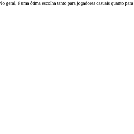
. No geral, é uma ótima escolha tanto para jogadores casuais quanto para