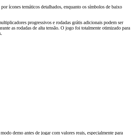
por ícones temáticos detalhados, enquanto os símbolos de baixo
tiplicadores progressivos e rodadas grátis adicionais podem ser
ante as rodadas de alta tensão. O jogo foi totalmente otimizado para
s.
modo demo antes de jogar com valores reais, especialmente para