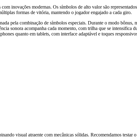
com inovações modernas. Os símbolos de alto valor são representados 
múltiplas formas de vitória, mantendo o jogador engajado a cada giro.
ada pela combinação de símbolos especiais. Durante o modo bônus, mul
ência sonora acompanha cada momento, com trilha que se intensifica dur
tphones quanto em tablets, com interface adaptável e toques responsivo
nando visual atraente com mecânicas sólidas. Recomendamos testar o 