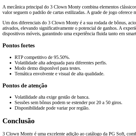
A mecânica principal do 3 Clown Monty combina elementos clássicos 
valor seguem o padrão de cartas estilizadas. A grade de jogo oferece 
Um dos diferenciais do 3 Clown Monty é a sua rodada de bônus, acion
ativados, elevando significativamente o potencial de ganhos. A experi
dispositivos móveis, garantindo uma experiência fluida tanto em smar
Pontos fortes
RTP competitivo de 95.50%.
Volatilidade alta adequada para diferentes perfis.
Modo demo disponível para testes.
Temática envolvente e visual de alta qualidade.
Pontos de atenção
Volatilidade alta exige gestão de banca.
Sessões sem bônus podem se estender por 20 a 50 giros.
Disponibilidade pode variar por região.
Conclusão
3 Clown Monty é uma excelente adição ao catálogo da PG Soft, combi