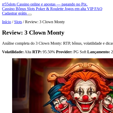
rr55slots
Cassino online e apostas — pagando no Pix.
Cassino
Bônus
Slots
Poker & Roulette
Jogos em alta
VIP
FAQ
Cadastrar grátis
Início
/
Slots
/
Review: 3 Clown Monty
Review: 3 Clown Monty
Análise completa do 3 Clown Monty: RTP, bônus, volatilidade e dicas
Volatilidade:
Alta
RTP:
95.50%
Provider:
PG Soft
Lançamento:
2