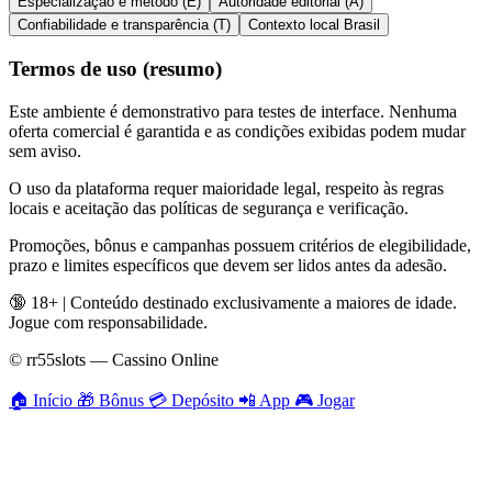
Especialização e método (E)
Autoridade editorial (A)
Confiabilidade e transparência (T)
Contexto local Brasil
Termos de uso (resumo)
Este ambiente é demonstrativo para testes de interface. Nenhuma
oferta comercial é garantida e as condições exibidas podem mudar
sem aviso.
O uso da plataforma requer maioridade legal, respeito às regras
locais e aceitação das políticas de segurança e verificação.
Promoções, bônus e campanhas possuem critérios de elegibilidade,
prazo e limites específicos que devem ser lidos antes da adesão.
🔞 18+ | Conteúdo destinado exclusivamente a maiores de idade.
Jogue com responsabilidade.
© rr55slots — Cassino Online
🏠
Início
🎁
Bônus
💳
Depósito
📲
App
🎮
Jogar