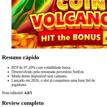
Resumo rápido
RTP de 97.20% com volatilidade baixa.
Desenvolvido pela renomada provedora NetEnt.
Modo demo disponível sem cadastro.
Lançado em 2026, o slot já conquistou uma base fiel de
jogadores.
Nota editorial:
4.8/5
Review completo