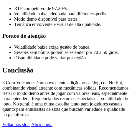
RTP competitivo de 97.20%.
Volatilidade baixa adequada para diferentes perfis.
Modo demo disponível para testes.
Temática envolvente e visual de alta qualidade.
Pontos de atenção
Volatilidade baixa exige gestão de banca.
Sessões sem bônus podem se estender por 20 a 50 giros.
Disponibilidade pode variar por região.
Conclusão
3 Coin Volcanoes é uma excelente adição ao catálogo da NetEnt,
combinando visual atraente com mecânicas sólidas. Recomendamos
testar o modo demo antes de jogar com valores reais, especialmente
para entender a frequência dos recursos especiais e a volatilidade do
jogo. No geral, é uma ótima escolha tanto para jogadores casuais
quanto para entusiastas de slots que buscam variedade e qualidade
na plataforma.
Voltar aos slots
Abrir conta