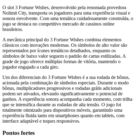
O slot 3 Fortune Wishes, desenvolvido pela renomada provedora
Nolimit City, transporta os jogadores para uma experiência visual e
sonora envolvente. Com uma temática cuidadosamente construída, o
jogo se destaca no competitivo mercado de cassinos online
brasileiros.
A mecânica principal do 3 Fortune Wishes combina elementos
clássicos com inovações modernas. Os símbolos de alto valor são
representados por ícones temáticos detalhados, enquanto os
símbolos de baixo valor seguem o padrão de cartas estilizadas. A
grade de jogo oferece múltiplas formas de vitória, mantendo o
jogador engajado a cada giro.
Um dos diferenciais do 3 Fortune Wishes é a sua rodada de bônus,
acionada pela combinação de símbolos especiais. Durante o modo
bônus, multiplicadores progressivos e rodadas grátis adicionais
podem ser ativados, elevando significativamente o potencial de
ganhos. A experiência sonora acompanha cada momento, com trilha
que se intensifica durante as rodadas de alta tensão. O jogo foi
totalmente otimizado para dispositivos móveis, garantindo uma
experiência fluida tanto em smartphones quanto em tablets, com
interface adaptável e toques responsivos.
Pontos fortes