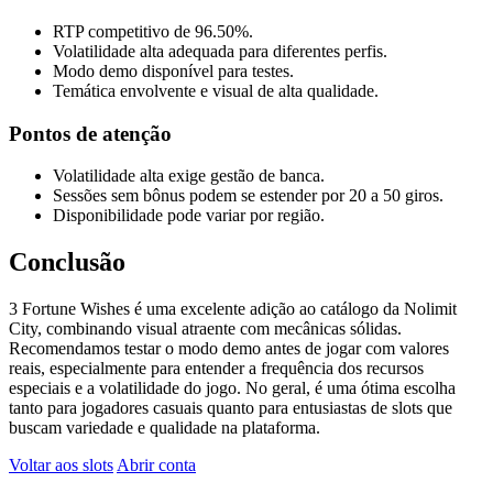
RTP competitivo de 96.50%.
Volatilidade alta adequada para diferentes perfis.
Modo demo disponível para testes.
Temática envolvente e visual de alta qualidade.
Pontos de atenção
Volatilidade alta exige gestão de banca.
Sessões sem bônus podem se estender por 20 a 50 giros.
Disponibilidade pode variar por região.
Conclusão
3 Fortune Wishes é uma excelente adição ao catálogo da Nolimit
City, combinando visual atraente com mecânicas sólidas.
Recomendamos testar o modo demo antes de jogar com valores
reais, especialmente para entender a frequência dos recursos
especiais e a volatilidade do jogo. No geral, é uma ótima escolha
tanto para jogadores casuais quanto para entusiastas de slots que
buscam variedade e qualidade na plataforma.
Voltar aos slots
Abrir conta