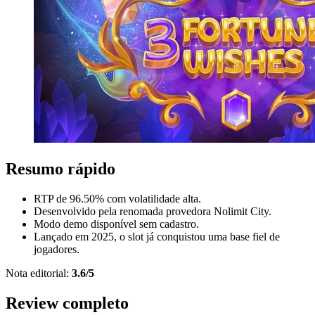
Resumo rápido
RTP de 96.50% com volatilidade alta.
Desenvolvido pela renomada provedora Nolimit City.
Modo demo disponível sem cadastro.
Lançado em 2025, o slot já conquistou uma base fiel de
jogadores.
Nota editorial:
3.6/5
Review completo