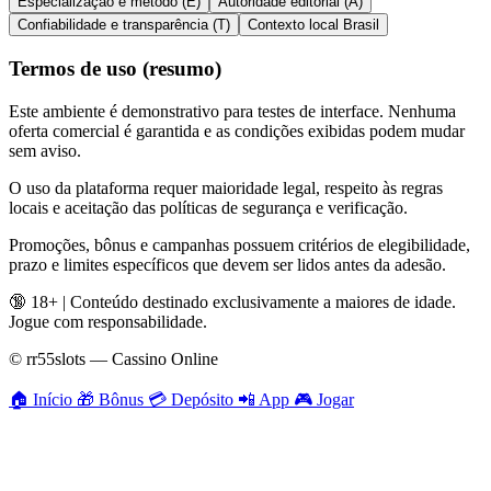
Especialização e método (E)
Autoridade editorial (A)
Confiabilidade e transparência (T)
Contexto local Brasil
Termos de uso (resumo)
Este ambiente é demonstrativo para testes de interface. Nenhuma
oferta comercial é garantida e as condições exibidas podem mudar
sem aviso.
O uso da plataforma requer maioridade legal, respeito às regras
locais e aceitação das políticas de segurança e verificação.
Promoções, bônus e campanhas possuem critérios de elegibilidade,
prazo e limites específicos que devem ser lidos antes da adesão.
🔞 18+ | Conteúdo destinado exclusivamente a maiores de idade.
Jogue com responsabilidade.
© rr55slots — Cassino Online
🏠
Início
🎁
Bônus
💳
Depósito
📲
App
🎮
Jogar