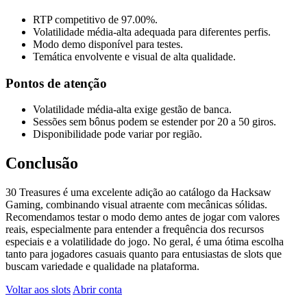
RTP competitivo de 97.00%.
Volatilidade média-alta adequada para diferentes perfis.
Modo demo disponível para testes.
Temática envolvente e visual de alta qualidade.
Pontos de atenção
Volatilidade média-alta exige gestão de banca.
Sessões sem bônus podem se estender por 20 a 50 giros.
Disponibilidade pode variar por região.
Conclusão
30 Treasures é uma excelente adição ao catálogo da Hacksaw
Gaming, combinando visual atraente com mecânicas sólidas.
Recomendamos testar o modo demo antes de jogar com valores
reais, especialmente para entender a frequência dos recursos
especiais e a volatilidade do jogo. No geral, é uma ótima escolha
tanto para jogadores casuais quanto para entusiastas de slots que
buscam variedade e qualidade na plataforma.
Voltar aos slots
Abrir conta