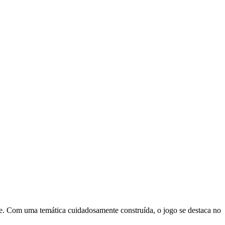
te. Com uma temática cuidadosamente construída, o jogo se destaca no