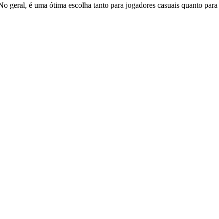
. No geral, é uma ótima escolha tanto para jogadores casuais quanto para