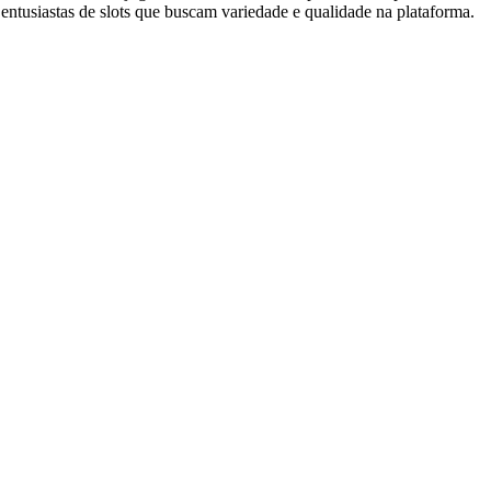
 entusiastas de slots que buscam variedade e qualidade na plataforma.