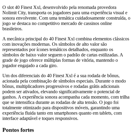
O slot 40 Finest Xxl, desenvolvido pela renomada provedora
Nolimit City, transporta os jogadores para uma experiência visual e
sonora envolvente. Com uma temática cuidadosamente construída, o
jogo se destaca no competitivo mercado de cassinos online
brasileiros.
A mecânica principal do 40 Finest Xxl combina elementos clássicos
com inovações modernas. Os símbolos de alto valor são
representados por ícones temáticos detalhados, enquanto os
símbolos de baixo valor seguem o padrão de cartas estilizadas. A
grade de jogo oferece múltiplas formas de vitória, mantendo o
jogador engajado a cada giro.
Um dos diferenciais do 40 Finest Xxl é a sua rodada de bônus,
acionada pela combinação de símbolos especiais. Durante o modo
bônus, multiplicadores progressivos e rodadas grátis adicionais
podem ser ativados, elevando significativamente o potencial de
ganhos. A experiência sonora acompanha cada momento, com trilha
que se intensifica durante as rodadas de alta tensão. O jogo foi
totalmente otimizado para dispositivos móveis, garantindo uma
experiência fluida tanto em smartphones quanto em tablets, com
interface adaptável e toques responsivos.
Pontos fortes