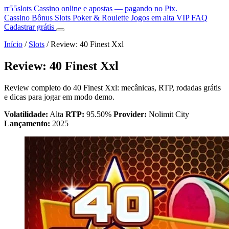
rr55slots
Cassino online e apostas — pagando no Pix.
Cassino
Bônus
Slots
Poker & Roulette
Jogos em alta
VIP
FAQ
Cadastrar grátis
Início
/
Slots
/
Review: 40 Finest Xxl
Review: 40 Finest Xxl
Review completo do 40 Finest Xxl: mecânicas, RTP, rodadas grátis
e dicas para jogar em modo demo.
Volatilidade:
Alta
RTP:
95.50%
Provider:
Nolimit City
Lançamento:
2025