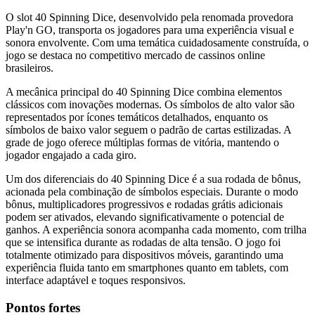
O slot 40 Spinning Dice, desenvolvido pela renomada provedora
Play'n GO, transporta os jogadores para uma experiência visual e
sonora envolvente. Com uma temática cuidadosamente construída, o
jogo se destaca no competitivo mercado de cassinos online
brasileiros.
A mecânica principal do 40 Spinning Dice combina elementos
clássicos com inovações modernas. Os símbolos de alto valor são
representados por ícones temáticos detalhados, enquanto os
símbolos de baixo valor seguem o padrão de cartas estilizadas. A
grade de jogo oferece múltiplas formas de vitória, mantendo o
jogador engajado a cada giro.
Um dos diferenciais do 40 Spinning Dice é a sua rodada de bônus,
acionada pela combinação de símbolos especiais. Durante o modo
bônus, multiplicadores progressivos e rodadas grátis adicionais
podem ser ativados, elevando significativamente o potencial de
ganhos. A experiência sonora acompanha cada momento, com trilha
que se intensifica durante as rodadas de alta tensão. O jogo foi
totalmente otimizado para dispositivos móveis, garantindo uma
experiência fluida tanto em smartphones quanto em tablets, com
interface adaptável e toques responsivos.
Pontos fortes