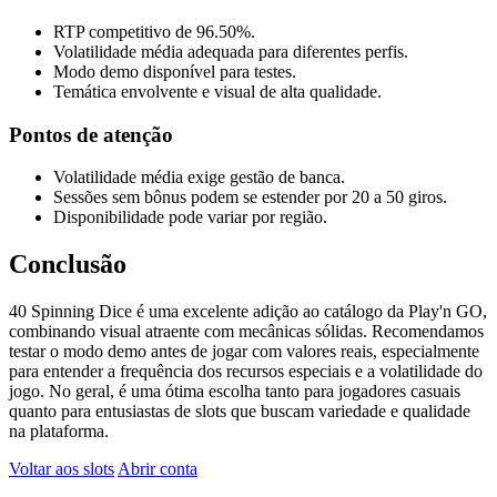
RTP competitivo de 96.50%.
Volatilidade média adequada para diferentes perfis.
Modo demo disponível para testes.
Temática envolvente e visual de alta qualidade.
Pontos de atenção
Volatilidade média exige gestão de banca.
Sessões sem bônus podem se estender por 20 a 50 giros.
Disponibilidade pode variar por região.
Conclusão
40 Spinning Dice é uma excelente adição ao catálogo da Play'n GO,
combinando visual atraente com mecânicas sólidas. Recomendamos
testar o modo demo antes de jogar com valores reais, especialmente
para entender a frequência dos recursos especiais e a volatilidade do
jogo. No geral, é uma ótima escolha tanto para jogadores casuais
quanto para entusiastas de slots que buscam variedade e qualidade
na plataforma.
Voltar aos slots
Abrir conta