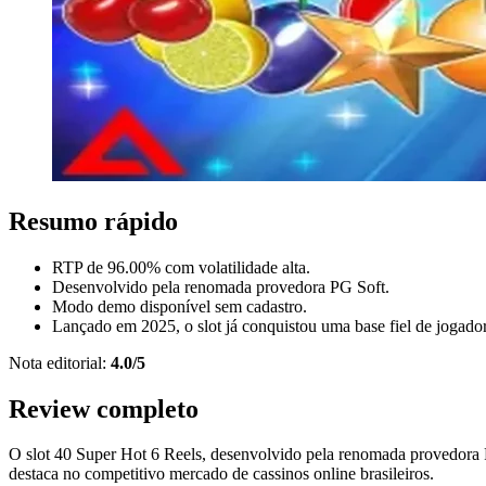
Resumo rápido
RTP de 96.00% com volatilidade alta.
Desenvolvido pela renomada provedora PG Soft.
Modo demo disponível sem cadastro.
Lançado em 2025, o slot já conquistou uma base fiel de jogador
Nota editorial:
4.0/5
Review completo
O slot 40 Super Hot 6 Reels, desenvolvido pela renomada provedora P
destaca no competitivo mercado de cassinos online brasileiros.