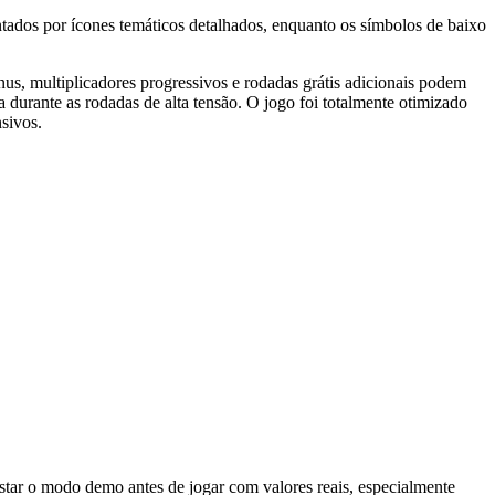
tados por ícones temáticos detalhados, enquanto os símbolos de baixo
s, multiplicadores progressivos e rodadas grátis adicionais podem
 durante as rodadas de alta tensão. O jogo foi totalmente otimizado
sivos.
tar o modo demo antes de jogar com valores reais, especialmente