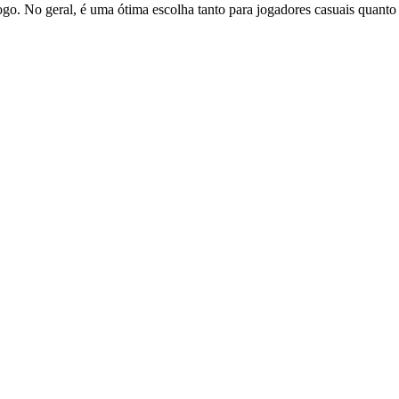
 jogo. No geral, é uma ótima escolha tanto para jogadores casuais quanto