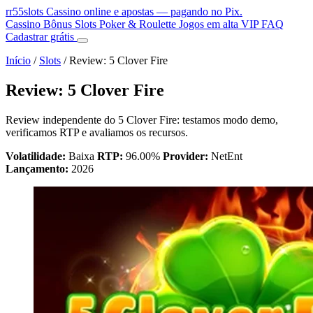
rr55slots
Cassino online e apostas — pagando no Pix.
Cassino
Bônus
Slots
Poker & Roulette
Jogos em alta
VIP
FAQ
Cadastrar grátis
Início
/
Slots
/
Review: 5 Clover Fire
Review: 5 Clover Fire
Review independente do 5 Clover Fire: testamos modo demo,
verificamos RTP e avaliamos os recursos.
Volatilidade:
Baixa
RTP:
96.00%
Provider:
NetEnt
Lançamento:
2026