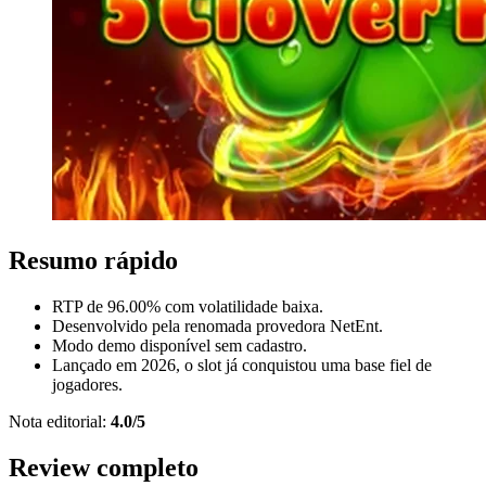
Resumo rápido
RTP de 96.00% com volatilidade baixa.
Desenvolvido pela renomada provedora NetEnt.
Modo demo disponível sem cadastro.
Lançado em 2026, o slot já conquistou uma base fiel de
jogadores.
Nota editorial:
4.0/5
Review completo