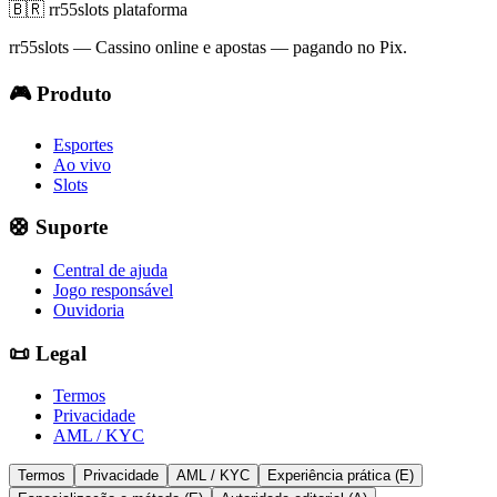
🇧🇷 rr55slots plataforma
rr55slots — Cassino online e apostas — pagando no Pix.
🎮
Produto
Esportes
Ao vivo
Slots
🛟
Suporte
Central de ajuda
Jogo responsável
Ouvidoria
📜
Legal
Termos
Privacidade
AML / KYC
Termos
Privacidade
AML / KYC
Experiência prática (E)