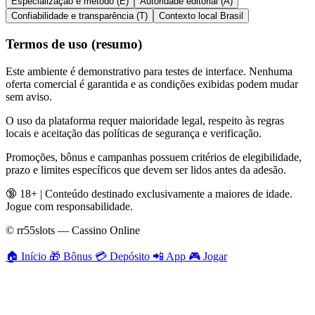
Especialização e método (E)
Autoridade editorial (A)
Confiabilidade e transparência (T)
Contexto local Brasil
Termos de uso (resumo)
Este ambiente é demonstrativo para testes de interface. Nenhuma
oferta comercial é garantida e as condições exibidas podem mudar
sem aviso.
O uso da plataforma requer maioridade legal, respeito às regras
locais e aceitação das políticas de segurança e verificação.
Promoções, bônus e campanhas possuem critérios de elegibilidade,
prazo e limites específicos que devem ser lidos antes da adesão.
🔞 18+ | Conteúdo destinado exclusivamente a maiores de idade.
Jogue com responsabilidade.
© rr55slots — Cassino Online
🏠
Início
🎁
Bônus
💳
Depósito
📲
App
🎮
Jogar