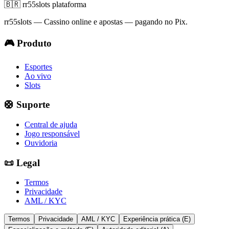
🇧🇷 rr55slots plataforma
rr55slots — Cassino online e apostas — pagando no Pix.
🎮
Produto
Esportes
Ao vivo
Slots
🛟
Suporte
Central de ajuda
Jogo responsável
Ouvidoria
📜
Legal
Termos
Privacidade
AML / KYC
Termos
Privacidade
AML / KYC
Experiência prática (E)