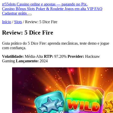
rr55slots
Cassino online e apostas — pagando no Pix.
Cassino
Bônus
Slots
Poker & Roulette
Jogos em alta
VIP
FAQ
Cadastrar grátis
Início
/
Slots
/
Review: 5 Dice Fire
Review: 5 Dice Fire
Guia prático do 5 Dice Fire: aprenda mecânicas, teste demo e jogue
com confiança.
Volatilidade:
Média-Alta
RTP:
97.20%
Provider:
Hacksaw
Gaming
Lançamento:
2024