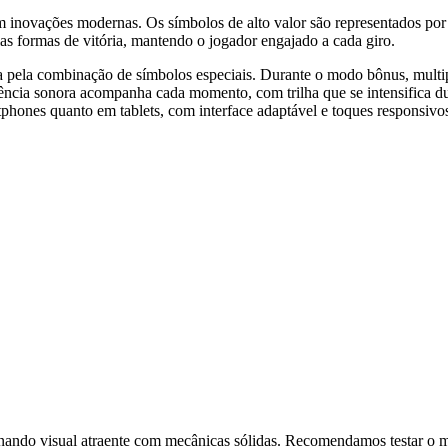
 inovações modernas. Os símbolos de alto valor são representados por 
las formas de vitória, mantendo o jogador engajado a cada giro.
a pela combinação de símbolos especiais. Durante o modo bônus, multipl
ência sonora acompanha cada momento, com trilha que se intensifica dur
tphones quanto em tablets, com interface adaptável e toques responsivo
nando visual atraente com mecânicas sólidas. Recomendamos testar o m