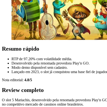
Resumo rápido
RTP de 97.20% com volatilidade média.
Desenvolvido pela renomada provedora Play'n GO.
Modo demo disponível sem cadastro.
Lançado em 2023, o slot já conquistou uma base fiel de jogador
Nota editorial:
4.8/5
Review completo
O slot 5 Mariachis, desenvolvido pela renomada provedora Play'n GO,
no competitivo mercado de cassinos online brasileiros.