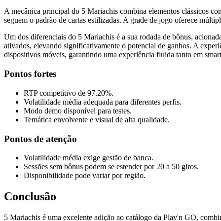
A mecânica principal do 5 Mariachis combina elementos clássicos com
seguem o padrão de cartas estilizadas. A grade de jogo oferece múltip
Um dos diferenciais do 5 Mariachis é a sua rodada de bônus, acionad
ativados, elevando significativamente o potencial de ganhos. A experi
dispositivos móveis, garantindo uma experiência fluida tanto em smar
Pontos fortes
RTP competitivo de 97.20%.
Volatilidade média adequada para diferentes perfis.
Modo demo disponível para testes.
Temática envolvente e visual de alta qualidade.
Pontos de atenção
Volatilidade média exige gestão de banca.
Sessões sem bônus podem se estender por 20 a 50 giros.
Disponibilidade pode variar por região.
Conclusão
5 Mariachis é uma excelente adição ao catálogo da Play'n GO, combi