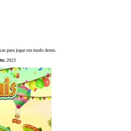
icas para jogar em modo demo.
to:
2023