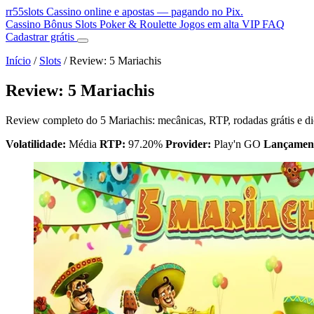
rr55slots
Cassino online e apostas — pagando no Pix.
Cassino
Bônus
Slots
Poker & Roulette
Jogos em alta
VIP
FAQ
Cadastrar grátis
Início
/
Slots
/
Review: 5 Mariachis
Review: 5 Mariachis
Review completo do 5 Mariachis: mecânicas, RTP, rodadas grátis e d
Volatilidade:
Média
RTP:
97.20%
Provider:
Play'n GO
Lançamen