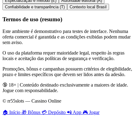
Especialização e método (E)
Autoridade editorial (A)
Confiabilidade e transparência (T)
Contexto local Brasil
Termos de uso (resumo)
Este ambiente é demonstrativo para testes de interface. Nenhuma
oferta comercial é garantida e as condições exibidas podem mudar
sem aviso.
O uso da plataforma requer maioridade legal, respeito às regras
locais e aceitação das políticas de segurança e verificação.
Promoções, bônus e campanhas possuem critérios de elegibilidade,
prazo e limites específicos que devem ser lidos antes da adesão.
🔞 18+ | Conteúdo destinado exclusivamente a maiores de idade.
Jogue com responsabilidade.
© rr55slots — Cassino Online
🏠
Início
🎁
Bônus
💳
Depósito
📲
App
🎮
Jogar