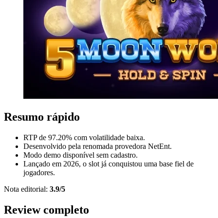
Resumo rápido
RTP de 97.20% com volatilidade baixa.
Desenvolvido pela renomada provedora NetEnt.
Modo demo disponível sem cadastro.
Lançado em 2026, o slot já conquistou uma base fiel de
jogadores.
Nota editorial:
3.9/5
Review completo