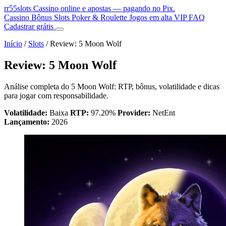
rr55slots
Cassino online e apostas — pagando no Pix.
Cassino
Bônus
Slots
Poker & Roulette
Jogos em alta
VIP
FAQ
Cadastrar grátis
Início
/
Slots
/
Review: 5 Moon Wolf
Review: 5 Moon Wolf
Análise completa do 5 Moon Wolf: RTP, bônus, volatilidade e dicas
para jogar com responsabilidade.
Volatilidade:
Baixa
RTP:
97.20%
Provider:
NetEnt
Lançamento:
2026