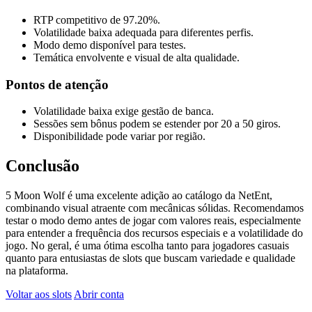
RTP competitivo de 97.20%.
Volatilidade baixa adequada para diferentes perfis.
Modo demo disponível para testes.
Temática envolvente e visual de alta qualidade.
Pontos de atenção
Volatilidade baixa exige gestão de banca.
Sessões sem bônus podem se estender por 20 a 50 giros.
Disponibilidade pode variar por região.
Conclusão
5 Moon Wolf é uma excelente adição ao catálogo da NetEnt,
combinando visual atraente com mecânicas sólidas. Recomendamos
testar o modo demo antes de jogar com valores reais, especialmente
para entender a frequência dos recursos especiais e a volatilidade do
jogo. No geral, é uma ótima escolha tanto para jogadores casuais
quanto para entusiastas de slots que buscam variedade e qualidade
na plataforma.
Voltar aos slots
Abrir conta