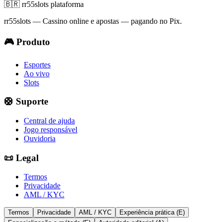
🇧🇷 rr55slots plataforma
rr55slots — Cassino online e apostas — pagando no Pix.
🎮
Produto
Esportes
Ao vivo
Slots
🛟
Suporte
Central de ajuda
Jogo responsável
Ouvidoria
📜
Legal
Termos
Privacidade
AML / KYC
Termos
Privacidade
AML / KYC
Experiência prática (E)