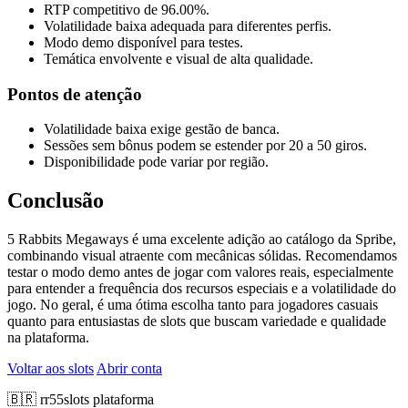
RTP competitivo de 96.00%.
Volatilidade baixa adequada para diferentes perfis.
Modo demo disponível para testes.
Temática envolvente e visual de alta qualidade.
Pontos de atenção
Volatilidade baixa exige gestão de banca.
Sessões sem bônus podem se estender por 20 a 50 giros.
Disponibilidade pode variar por região.
Conclusão
5 Rabbits Megaways é uma excelente adição ao catálogo da Spribe,
combinando visual atraente com mecânicas sólidas. Recomendamos
testar o modo demo antes de jogar com valores reais, especialmente
para entender a frequência dos recursos especiais e a volatilidade do
jogo. No geral, é uma ótima escolha tanto para jogadores casuais
quanto para entusiastas de slots que buscam variedade e qualidade
na plataforma.
Voltar aos slots
Abrir conta
🇧🇷 rr55slots plataforma