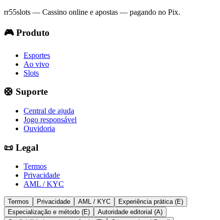
rr55slots — Cassino online e apostas — pagando no Pix.
🎮
Produto
Esportes
Ao vivo
Slots
🛟
Suporte
Central de ajuda
Jogo responsável
Ouvidoria
📜
Legal
Termos
Privacidade
AML / KYC
Termos
Privacidade
AML / KYC
Experiência prática (E)
Especialização e método (E)
Autoridade editorial (A)