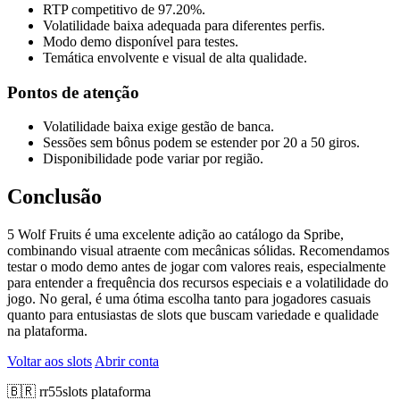
RTP competitivo de 97.20%.
Volatilidade baixa adequada para diferentes perfis.
Modo demo disponível para testes.
Temática envolvente e visual de alta qualidade.
Pontos de atenção
Volatilidade baixa exige gestão de banca.
Sessões sem bônus podem se estender por 20 a 50 giros.
Disponibilidade pode variar por região.
Conclusão
5 Wolf Fruits é uma excelente adição ao catálogo da Spribe,
combinando visual atraente com mecânicas sólidas. Recomendamos
testar o modo demo antes de jogar com valores reais, especialmente
para entender a frequência dos recursos especiais e a volatilidade do
jogo. No geral, é uma ótima escolha tanto para jogadores casuais
quanto para entusiastas de slots que buscam variedade e qualidade
na plataforma.
Voltar aos slots
Abrir conta
🇧🇷 rr55slots plataforma