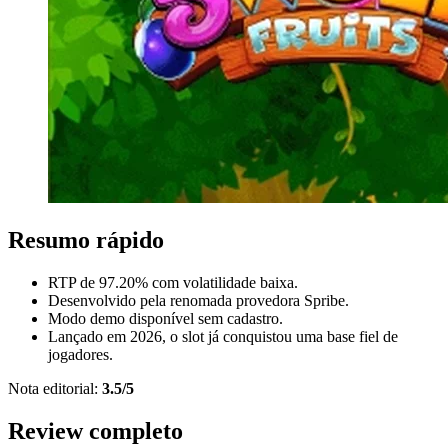
Resumo rápido
RTP de 97.20% com volatilidade baixa.
Desenvolvido pela renomada provedora Spribe.
Modo demo disponível sem cadastro.
Lançado em 2026, o slot já conquistou uma base fiel de
jogadores.
Nota editorial:
3.5/5
Review completo