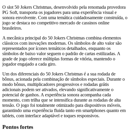
O slot 50 Jokers Christmas, desenvolvido pela renomada provedora
PG Soft, transporta os jogadores para uma experiência visual e
sonora envolvente. Com uma temática cuidadosamente construída, o
jogo se destaca no competitivo mercado de cassinos online
brasileiros.
A mecânica principal do 50 Jokers Christmas combina elementos
clássicos com inovações modernas. Os símbolos de alto valor são
representados por ícones temáticos detalhados, enquanto os
símbolos de baixo valor seguem o padrão de cartas estilizadas. A
grade de jogo oferece múltiplas formas de vitória, mantendo o
jogador engajado a cada giro.
Um dos diferenciais do 50 Jokers Christmas é a sua rodada de
bônus, acionada pela combinação de símbolos especiais. Durante o
modo bônus, multiplicadores progressivos e rodadas grátis
adicionais podem ser ativados, elevando significativamente o
potencial de ganhos. A experiência sonora acompanha cada
momento, com trilha que se intensifica durante as rodadas de alta
tensão. O jogo foi totalmente otimizado para dispositivos móveis,
garantindo uma experiência fluida tanto em smartphones quanto em
tablets, com interface adaptável e toques responsivos.
Pontos fortes