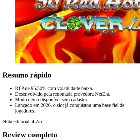
Resumo rápido
RTP de 95.50% com volatilidade baixa.
Desenvolvido pela renomada provedora NetEnt.
Modo demo disponível sem cadastro.
Lançado em 2026, o slot já conquistou uma base fiel de
jogadores.
Nota editorial:
4.7/5
Review completo