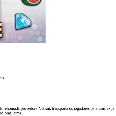
es.
 renomada provedora NetEnt, transporta os jogadores para uma exper
e brasileiros.