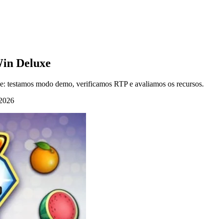
in Deluxe
 testamos modo demo, verificamos RTP e avaliamos os recursos.
2026