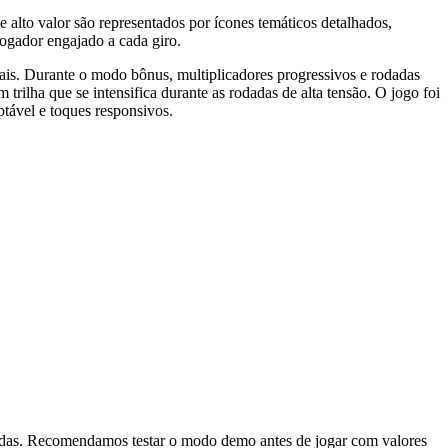
to valor são representados por ícones temáticos detalhados,
jogador engajado a cada giro.
s. Durante o modo bônus, multiplicadores progressivos e rodadas
rilha que se intensifica durante as rodadas de alta tensão. O jogo foi
ptável e toques responsivos.
das. Recomendamos testar o modo demo antes de jogar com valores