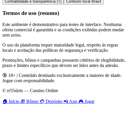
Confiabilidade e transparência (T)
Contexto local Brasil
Termos de uso (resumo)
Este ambiente é demonstrativo para testes de interface. Nenhuma
oferta comercial é garantida e as condições exibidas podem mudar
sem aviso.
O uso da plataforma requer maioridade legal, respeito às regras
locais e aceitação das políticas de segurança e verificação.
Promoções, bônus e campanhas possuem critérios de elegibilidade,
prazo e limites específicos que devem ser lidos antes da adesão.
🔞 18+ | Conteúdo destinado exclusivamente a maiores de idade.
Jogue com responsabilidade.
© rr55slots — Cassino Online
🏠
Início
🎁
Bônus
💳
Depósito
📲
App
🎮
Jogar