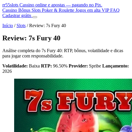
rr55slots
Cassino online e apostas — pagando no Pix.
Cassino
Bônus
Slots
Poker & Roulette
Jogos em alta
VIP
FAQ
Cadastrar grátis
Início
/
Slots
/
Review: 7s Fury 40
Review: 7s Fury 40
Análise completa do 7s Fury 40: RTP, bônus, volatilidade e dicas
para jogar com responsabilidade.
Volatilidade:
Baixa
RTP:
96.50%
Provider:
Spribe
Lançamento:
2026