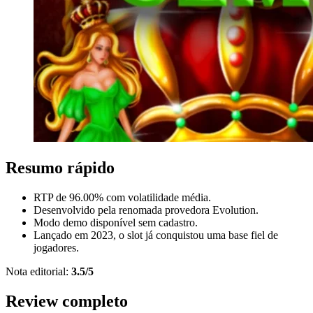
Resumo rápido
RTP de 96.00% com volatilidade média.
Desenvolvido pela renomada provedora Evolution.
Modo demo disponível sem cadastro.
Lançado em 2023, o slot já conquistou uma base fiel de
jogadores.
Nota editorial:
3.5/5
Review completo