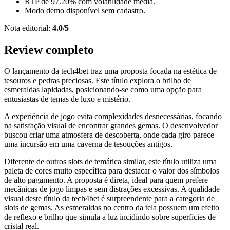
RTP de 97.20% com volatilidade média.
Modo demo disponível sem cadastro.
Nota editorial:
4.0/5
Review completo
O lançamento da tech4bet traz uma proposta focada na estética de
tesouros e pedras preciosas. Este título explora o brilho de
esmeraldas lapidadas, posicionando-se como uma opção para
entusiastas de temas de luxo e mistério.
A experiência de jogo evita complexidades desnecessárias, focando
na satisfação visual de encontrar grandes gemas. O desenvolvedor
buscou criar uma atmosfera de descoberta, onde cada giro parece
uma incursão em uma caverna de tesouções antigos.
Diferente de outros slots de temática similar, este título utiliza uma
paleta de cores muito específica para destacar o valor dos símbolos
de alto pagamento. A proposta é direta, ideal para quem prefere
mecânicas de jogo limpas e sem distrações excessivas. A qualidade
visual deste título da tech4bet é surpreendente para a categoria de
slots de gemas. As esmeraldas no centro da tela possuem um efeito
de reflexo e brilho que simula a luz incidindo sobre superfícies de
cristal real.