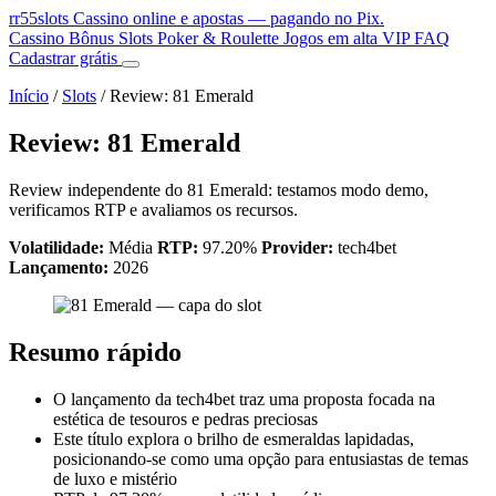
rr55slots
Cassino online e apostas — pagando no Pix.
Cassino
Bônus
Slots
Poker & Roulette
Jogos em alta
VIP
FAQ
Cadastrar grátis
Início
/
Slots
/
Review: 81 Emerald
Review: 81 Emerald
Review independente do 81 Emerald: testamos modo demo,
verificamos RTP e avaliamos os recursos.
Volatilidade:
Média
RTP:
97.20%
Provider:
tech4bet
Lançamento:
2026
Resumo rápido
O lançamento da tech4bet traz uma proposta focada na
estética de tesouros e pedras preciosas
Este título explora o brilho de esmeraldas lapidadas,
posicionando-se como uma opção para entusiastas de temas
de luxo e mistério