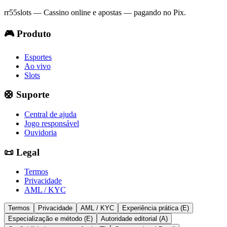
rr55slots — Cassino online e apostas — pagando no Pix.
🎮
Produto
Esportes
Ao vivo
Slots
🛟
Suporte
Central de ajuda
Jogo responsável
Ouvidoria
📜
Legal
Termos
Privacidade
AML / KYC
Termos
Privacidade
AML / KYC
Experiência prática (E)
Especialização e método (E)
Autoridade editorial (A)