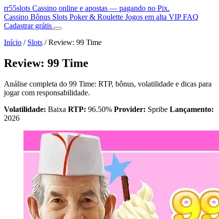
rr55slots
Cassino online e apostas — pagando no Pix.
Cassino
Bônus
Slots
Poker & Roulette
Jogos em alta
VIP
FAQ
Cadastrar grátis
Início
/
Slots
/
Review: 99 Time
Review: 99 Time
Análise completa do 99 Time: RTP, bônus, volatilidade e dicas para
jogar com responsabilidade.
Volatilidade:
Baixa
RTP:
96.50%
Provider:
Spribe
Lançamento:
2026