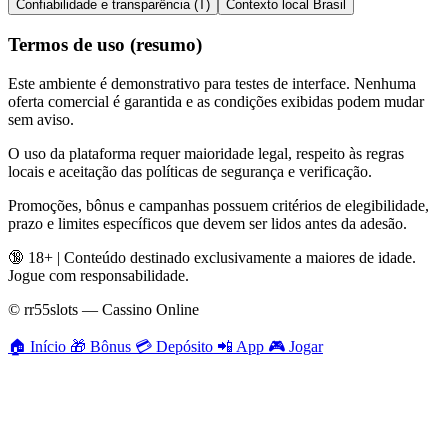
Confiabilidade e transparência (T)
Contexto local Brasil
Termos de uso (resumo)
Este ambiente é demonstrativo para testes de interface. Nenhuma
oferta comercial é garantida e as condições exibidas podem mudar
sem aviso.
O uso da plataforma requer maioridade legal, respeito às regras
locais e aceitação das políticas de segurança e verificação.
Promoções, bônus e campanhas possuem critérios de elegibilidade,
prazo e limites específicos que devem ser lidos antes da adesão.
🔞 18+ | Conteúdo destinado exclusivamente a maiores de idade.
Jogue com responsabilidade.
© rr55slots — Cassino Online
🏠
Início
🎁
Bônus
💳
Depósito
📲
App
🎮
Jogar