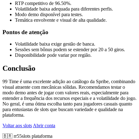
RTP competitivo de 96.50%.
Volatilidade baixa adequada para diferentes perfis.
Modo demo disponível para testes.
Temática envolvente e visual de alta qualidade.
Pontos de atenção
Volatilidade baixa exige gestão de banca.
Sessões sem bônus podem se estender por 20 a 50 giros.
Disponibilidade pode variar por região.
Conclusão
99 Time é uma excelente adição ao catálogo da Spribe, combinando
visual atraente com mecânicas sólidas. Recomendamos testar o
modo demo antes de jogar com valores reais, especialmente para
entender a frequência dos recursos especiais e a volatilidade do jogo.
No geral, é uma ótima escolha tanto para jogadores casuais quanto
para entusiastas de slots que buscam variedade e qualidade na
plataforma.
Voltar aos slots
Abrir conta
🇧🇷 rr55slots plataforma