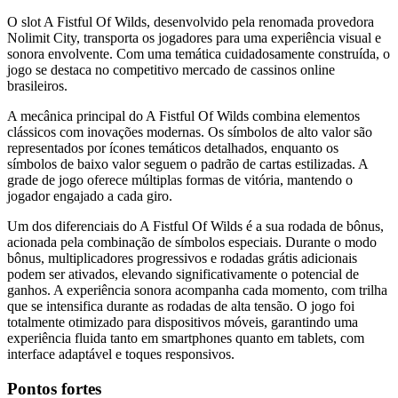
O slot A Fistful Of Wilds, desenvolvido pela renomada provedora
Nolimit City, transporta os jogadores para uma experiência visual e
sonora envolvente. Com uma temática cuidadosamente construída, o
jogo se destaca no competitivo mercado de cassinos online
brasileiros.
A mecânica principal do A Fistful Of Wilds combina elementos
clássicos com inovações modernas. Os símbolos de alto valor são
representados por ícones temáticos detalhados, enquanto os
símbolos de baixo valor seguem o padrão de cartas estilizadas. A
grade de jogo oferece múltiplas formas de vitória, mantendo o
jogador engajado a cada giro.
Um dos diferenciais do A Fistful Of Wilds é a sua rodada de bônus,
acionada pela combinação de símbolos especiais. Durante o modo
bônus, multiplicadores progressivos e rodadas grátis adicionais
podem ser ativados, elevando significativamente o potencial de
ganhos. A experiência sonora acompanha cada momento, com trilha
que se intensifica durante as rodadas de alta tensão. O jogo foi
totalmente otimizado para dispositivos móveis, garantindo uma
experiência fluida tanto em smartphones quanto em tablets, com
interface adaptável e toques responsivos.
Pontos fortes