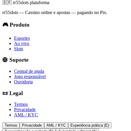
🇧🇷 rr55slots plataforma
rr55slots — Cassino online e apostas — pagando no Pix.
🎮
Produto
Esportes
Ao vivo
Slots
🛟
Suporte
Central de ajuda
Jogo responsável
Ouvidoria
📜
Legal
Termos
Privacidade
AML / KYC
Termos
Privacidade
AML / KYC
Experiência prática (E)