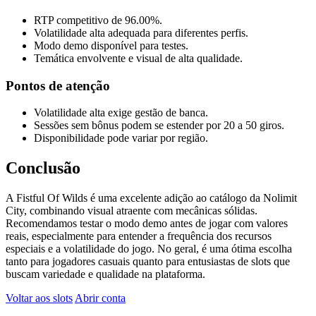
RTP competitivo de 96.00%.
Volatilidade alta adequada para diferentes perfis.
Modo demo disponível para testes.
Temática envolvente e visual de alta qualidade.
Pontos de atenção
Volatilidade alta exige gestão de banca.
Sessões sem bônus podem se estender por 20 a 50 giros.
Disponibilidade pode variar por região.
Conclusão
A Fistful Of Wilds é uma excelente adição ao catálogo da Nolimit
City, combinando visual atraente com mecânicas sólidas.
Recomendamos testar o modo demo antes de jogar com valores
reais, especialmente para entender a frequência dos recursos
especiais e a volatilidade do jogo. No geral, é uma ótima escolha
tanto para jogadores casuais quanto para entusiastas de slots que
buscam variedade e qualidade na plataforma.
Voltar aos slots
Abrir conta