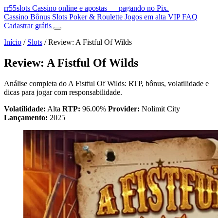
rr55slots
Cassino online e apostas — pagando no Pix.
Cassino
Bônus
Slots
Poker & Roulette
Jogos em alta
VIP
FAQ
Cadastrar grátis
Início
/
Slots
/
Review: A Fistful Of Wilds
Review: A Fistful Of Wilds
Análise completa do A Fistful Of Wilds: RTP, bônus, volatilidade e
dicas para jogar com responsabilidade.
Volatilidade:
Alta
RTP:
96.00%
Provider:
Nolimit City
Lançamento:
2025