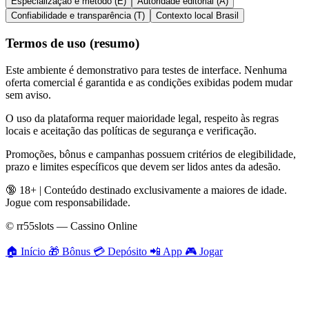
Especialização e método (E)
Autoridade editorial (A)
Confiabilidade e transparência (T)
Contexto local Brasil
Termos de uso (resumo)
Este ambiente é demonstrativo para testes de interface. Nenhuma
oferta comercial é garantida e as condições exibidas podem mudar
sem aviso.
O uso da plataforma requer maioridade legal, respeito às regras
locais e aceitação das políticas de segurança e verificação.
Promoções, bônus e campanhas possuem critérios de elegibilidade,
prazo e limites específicos que devem ser lidos antes da adesão.
🔞 18+ | Conteúdo destinado exclusivamente a maiores de idade.
Jogue com responsabilidade.
© rr55slots — Cassino Online
🏠
Início
🎁
Bônus
💳
Depósito
📲
App
🎮
Jogar