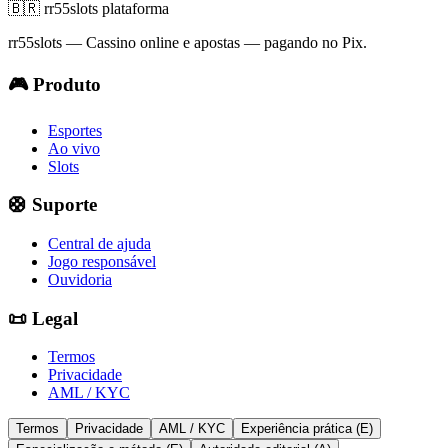
🇧🇷 rr55slots plataforma
rr55slots — Cassino online e apostas — pagando no Pix.
🎮
Produto
Esportes
Ao vivo
Slots
🛟
Suporte
Central de ajuda
Jogo responsável
Ouvidoria
📜
Legal
Termos
Privacidade
AML / KYC
Termos
Privacidade
AML / KYC
Experiência prática (E)