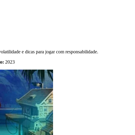
latilidade e dicas para jogar com responsabilidade.
o:
2023