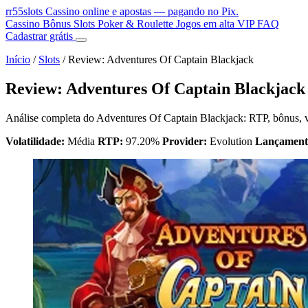
rr55slots
Cassino online e apostas — pagando no Pix.
Cassino
Bônus
Slots
Poker & Roulette
Jogos em alta
VIP
FAQ
Cadastrar grátis
Início
/
Slots
/
Review: Adventures Of Captain Blackjack
Review: Adventures Of Captain Blackjack
Análise completa do Adventures Of Captain Blackjack: RTP, bônus, vo
Volatilidade:
Média
RTP:
97.20%
Provider:
Evolution
Lançament