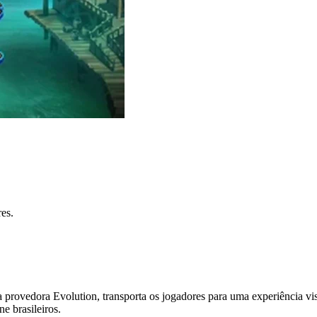
es.
 provedora Evolution, transporta os jogadores para uma experiência v
e brasileiros.