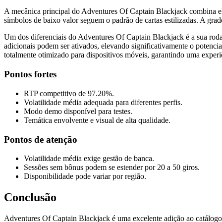
A mecânica principal do Adventures Of Captain Blackjack combina ele
símbolos de baixo valor seguem o padrão de cartas estilizadas. A grad
Um dos diferenciais do Adventures Of Captain Blackjack é a sua roda
adicionais podem ser ativados, elevando significativamente o potenci
totalmente otimizado para dispositivos móveis, garantindo uma experi
Pontos fortes
RTP competitivo de 97.20%.
Volatilidade média adequada para diferentes perfis.
Modo demo disponível para testes.
Temática envolvente e visual de alta qualidade.
Pontos de atenção
Volatilidade média exige gestão de banca.
Sessões sem bônus podem se estender por 20 a 50 giros.
Disponibilidade pode variar por região.
Conclusão
Adventures Of Captain Blackjack é uma excelente adição ao catálogo