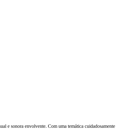
isual e sonora envolvente. Com uma temática cuidadosamente