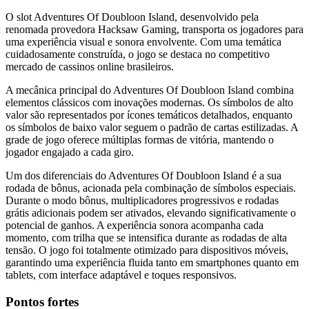
O slot Adventures Of Doubloon Island, desenvolvido pela
renomada provedora Hacksaw Gaming, transporta os jogadores para
uma experiência visual e sonora envolvente. Com uma temática
cuidadosamente construída, o jogo se destaca no competitivo
mercado de cassinos online brasileiros.
A mecânica principal do Adventures Of Doubloon Island combina
elementos clássicos com inovações modernas. Os símbolos de alto
valor são representados por ícones temáticos detalhados, enquanto
os símbolos de baixo valor seguem o padrão de cartas estilizadas. A
grade de jogo oferece múltiplas formas de vitória, mantendo o
jogador engajado a cada giro.
Um dos diferenciais do Adventures Of Doubloon Island é a sua
rodada de bônus, acionada pela combinação de símbolos especiais.
Durante o modo bônus, multiplicadores progressivos e rodadas
grátis adicionais podem ser ativados, elevando significativamente o
potencial de ganhos. A experiência sonora acompanha cada
momento, com trilha que se intensifica durante as rodadas de alta
tensão. O jogo foi totalmente otimizado para dispositivos móveis,
garantindo uma experiência fluida tanto em smartphones quanto em
tablets, com interface adaptável e toques responsivos.
Pontos fortes