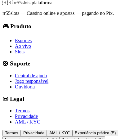
🇧🇷 rr55slots plataforma
rr55slots — Cassino online e apostas — pagando no Pix.
🎮
Produto
Esportes
Ao vivo
Slots
🛟
Suporte
Central de ajuda
Jogo responsável
Ouvidoria
📜
Legal
Termos
Privacidade
AML / KYC
Termos
Privacidade
AML / KYC
Experiência prática (E)