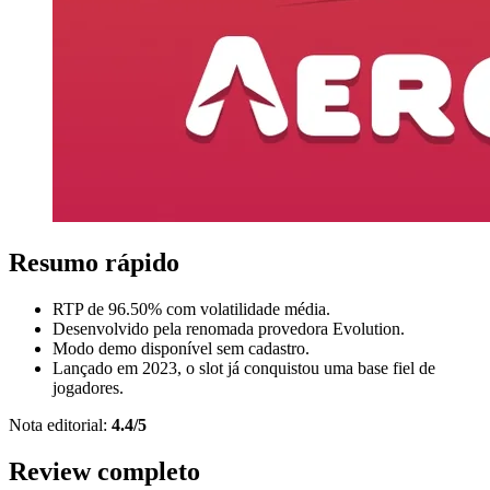
Resumo rápido
RTP de 96.50% com volatilidade média.
Desenvolvido pela renomada provedora Evolution.
Modo demo disponível sem cadastro.
Lançado em 2023, o slot já conquistou uma base fiel de
jogadores.
Nota editorial:
4.4/5
Review completo