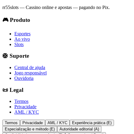
rr55slots — Cassino online e apostas — pagando no Pix.
🎮
Produto
Esportes
Ao vivo
Slots
🛟
Suporte
Central de ajuda
Jogo responsável
Ouvidoria
📜
Legal
Termos
Privacidade
AML / KYC
Termos
Privacidade
AML / KYC
Experiência prática (E)
Especialização e método (E)
Autoridade editorial (A)