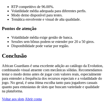
RTP competitivo de 96.00%.
Volatilidade média adequada para diferentes perfis.
Modo demo disponível para testes.
Temática envolvente e visual de alta qualidade.
Pontos de atenção
Volatilidade média exige gestão de banca.
Sessões sem bônus podem se estender por 20 a 50 giros.
Disponibilidade pode variar por região.
Conclusão
African Guardians é uma excelente adição ao catálogo da Evolution,
combinando visual atraente com mecânicas sólidas. Recomendamos
testar o modo demo antes de jogar com valores reais, especialmente
para entender a frequência dos recursos especiais e a volatilidade do
jogo. No geral, é uma ótima escolha tanto para jogadores casuais
quanto para entusiastas de slots que buscam variedade e qualidade
na plataforma.
Voltar aos slots
Abrir conta