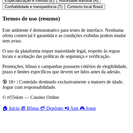
Especialização e método (E)
Autoridade editorial (A)
Confiabilidade e transparência (T)
Contexto local Brasil
Termos de uso (resumo)
Este ambiente é demonstrativo para testes de interface. Nenhuma
oferta comercial é garantida e as condições exibidas podem mudar
sem aviso.
O uso da plataforma requer maioridade legal, respeito às regras
locais e aceitação das políticas de segurança e verificação.
Promoções, bônus e campanhas possuem critérios de elegibilidade,
prazo e limites específicos que devem ser lidos antes da adesão.
🔞 18+ | Conteúdo destinado exclusivamente a maiores de idade.
Jogue com responsabilidade.
© rr55slots — Cassino Online
🏠
Início
🎁
Bônus
💳
Depósito
📲
App
🎮
Jogar