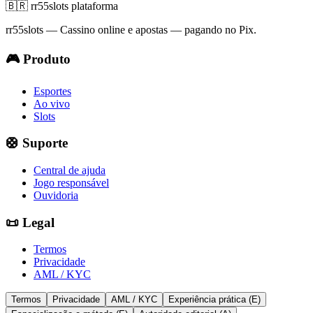
🇧🇷 rr55slots plataforma
rr55slots — Cassino online e apostas — pagando no Pix.
🎮
Produto
Esportes
Ao vivo
Slots
🛟
Suporte
Central de ajuda
Jogo responsável
Ouvidoria
📜
Legal
Termos
Privacidade
AML / KYC
Termos
Privacidade
AML / KYC
Experiência prática (E)