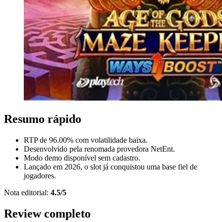
Resumo rápido
RTP de 96.00% com volatilidade baixa.
Desenvolvido pela renomada provedora NetEnt.
Modo demo disponível sem cadastro.
Lançado em 2026, o slot já conquistou uma base fiel de
jogadores.
Nota editorial:
4.5/5
Review completo