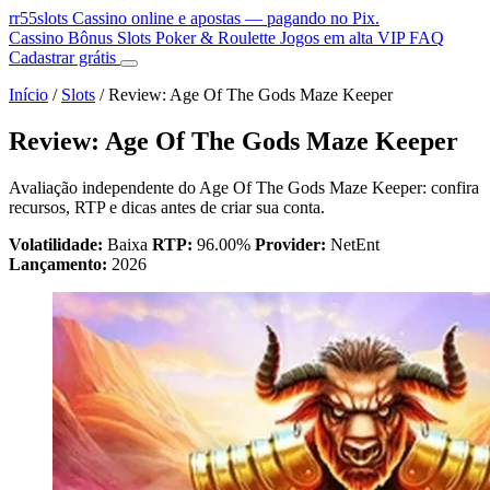
rr55slots
Cassino online e apostas — pagando no Pix.
Cassino
Bônus
Slots
Poker & Roulette
Jogos em alta
VIP
FAQ
Cadastrar grátis
Início
/
Slots
/
Review: Age Of The Gods Maze Keeper
Review: Age Of The Gods Maze Keeper
Avaliação independente do Age Of The Gods Maze Keeper: confira
recursos, RTP e dicas antes de criar sua conta.
Volatilidade:
Baixa
RTP:
96.00%
Provider:
NetEnt
Lançamento:
2026