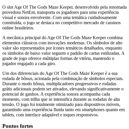
O slot Age Of The Gods Maze Keeper, desenvolvido pela renomada
provedora NetEnt, transporta os jogadores para uma experiência
visual e sonora envolvente. Com uma temática cuidadosamente
construída, o jogo se destaca no competitivo mercado de cassinos
online brasileiros.
A mecânica principal do Age Of The Gods Maze Keeper combina
elementos clássicos com inovações modernas. Os símbolos de alto
valor são representados por ícones temáticos detalhados, enquanto
os símbolos de baixo valor seguem o padrão de cartas estilizadas. A
grade de jogo oferece múltiplas formas de vitória, mantendo o
jogador engajado a cada giro.
Um dos diferenciais do Age Of The Gods Maze Keeper é a sua
rodada de bônus, acionada pela combinação de símbolos especiais.
Durante o modo bônus, multiplicadores progressivos e rodadas
grátis adicionais podem ser ativados, elevando significativamente o
potencial de ganhos. A experiência sonora acompanha cada
momento, com trilha que se intensifica durante as rodadas de alta
tensão. O jogo foi totalmente otimizado para dispositivos móveis,
garantindo uma experiência fluida tanto em smartphones quanto em
tablets, com interface adaptável e toques responsivos.
Pontos fortes