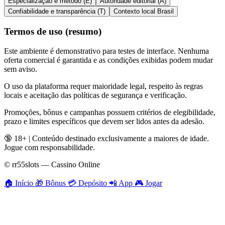
Especialização e método (E)
Autoridade editorial (A)
Confiabilidade e transparência (T)
Contexto local Brasil
Termos de uso (resumo)
Este ambiente é demonstrativo para testes de interface. Nenhuma
oferta comercial é garantida e as condições exibidas podem mudar
sem aviso.
O uso da plataforma requer maioridade legal, respeito às regras
locais e aceitação das políticas de segurança e verificação.
Promoções, bônus e campanhas possuem critérios de elegibilidade,
prazo e limites específicos que devem ser lidos antes da adesão.
🔞 18+ | Conteúdo destinado exclusivamente a maiores de idade.
Jogue com responsabilidade.
© rr55slots — Cassino Online
🏠
Início
🎁
Bônus
💳
Depósito
📲
App
🎮
Jogar