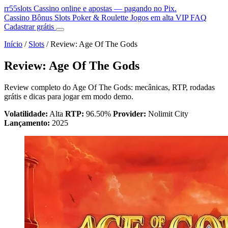
rr55slots
Cassino online e apostas — pagando no Pix.
Cassino
Bônus
Slots
Poker & Roulette
Jogos em alta
VIP
FAQ
Cadastrar grátis
Início
/
Slots
/
Review: Age Of The Gods
Review: Age Of The Gods
Review completo do Age Of The Gods: mecânicas, RTP, rodadas
grátis e dicas para jogar em modo demo.
Volatilidade:
Alta
RTP:
96.50%
Provider:
Nolimit City
Lançamento:
2025