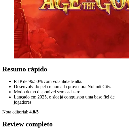
Resumo rápido
RTP de 96.50% com volatilidade alta.
Desenvolvido pela renomada provedora Nolimit City.
Modo demo disponível sem cadastro.
Lançado em 2025, o slot já conquistou uma base fiel de
jogadores.
Nota editorial:
4.8/5
Review completo