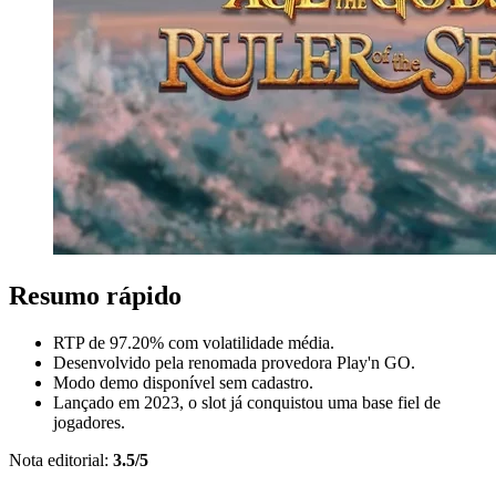
Resumo rápido
RTP de 97.20% com volatilidade média.
Desenvolvido pela renomada provedora Play'n GO.
Modo demo disponível sem cadastro.
Lançado em 2023, o slot já conquistou uma base fiel de
jogadores.
Nota editorial:
3.5/5