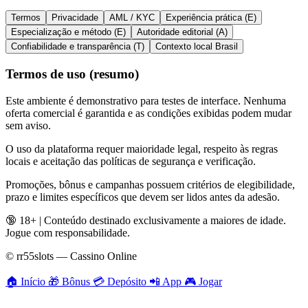
Termos
Privacidade
AML / KYC
Experiência prática (E)
Especialização e método (E)
Autoridade editorial (A)
Confiabilidade e transparência (T)
Contexto local Brasil
Termos de uso (resumo)
Este ambiente é demonstrativo para testes de interface. Nenhuma
oferta comercial é garantida e as condições exibidas podem mudar
sem aviso.
O uso da plataforma requer maioridade legal, respeito às regras
locais e aceitação das políticas de segurança e verificação.
Promoções, bônus e campanhas possuem critérios de elegibilidade,
prazo e limites específicos que devem ser lidos antes da adesão.
🔞 18+ | Conteúdo destinado exclusivamente a maiores de idade.
Jogue com responsabilidade.
© rr55slots — Cassino Online
🏠
Início
🎁
Bônus
💳
Depósito
📲
App
🎮
Jogar